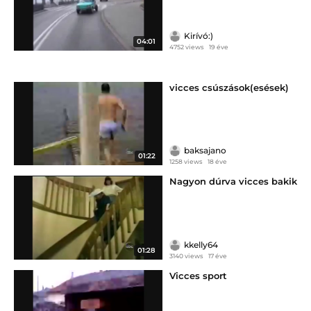
Kirívó:)
04:01
4752 views
19 éve
vicces csúszások(esések)
baksajano
01:22
1258 views
18 éve
Nagyon dúrva vicces bakik
kkelly64
01:28
3140 views
17 éve
Vicces sport