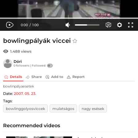
bowlingpályák viccei
1.488 views
Dóri
0 followers |
Followed:
Details
Share
Add to
Report
bowlinpályaesetek
Date:
2007. 05. 23.
Tags:
bowlinggolyosviccek
mulatságos
nagy esések
Recommended videos