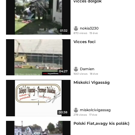
vicces dolgok
nokia3230
01:32
870 views
19 éve
Vicces foci
Damien
04:27
1661 views
18 éve
Miskolci Vigasság
miskolcivigassag
00:38
278 views
17 éve
Polski Fiat,avagy kis polák:)