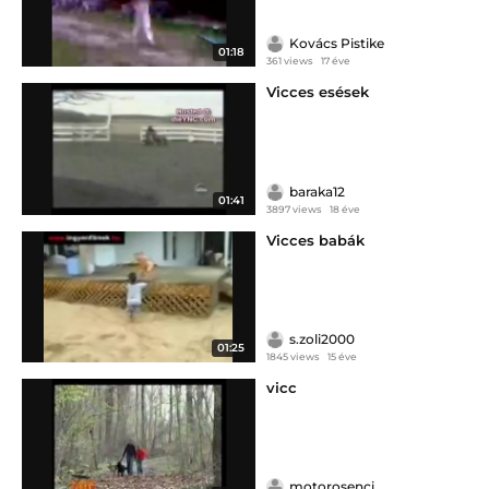
Kovács Pistike
01:18
361 views
17 éve
Vicces esések
baraka12
01:41
3897 views
18 éve
Vicces babák
s.zoli2000
01:25
1845 views
15 éve
vicc
motorosenci