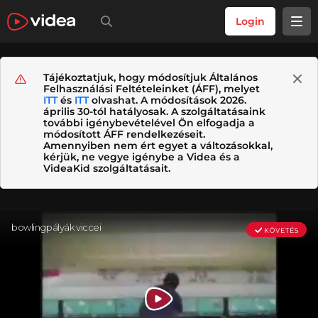
Login
Tájékoztatjuk, hogy módosítjuk Általános
Felhasználási Feltételeinket (ÁFF), melyet
ITT
és
ITT
olvashat. A módosítások 2026.
április 30-tól hatályosak. A szolgáltatásaink
további igénybevételével Ön elfogadja a
módosított ÁFF rendelkezéseit.
Amennyiben nem ért egyet a változásokkal,
kérjük, ne vegye igénybe a Videa és a
VideaKid szolgáltatásait.