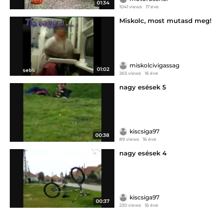
01:34
1041 views
17 éve
Miskolc, most mutasd meg!
miskolcivigassag
01:02
265 views
16 éve
nagy esések 5
kiscsiga97
00:38
89 views
16 éve
nagy esések 4
kiscsiga97
00:37
230 views
16 éve