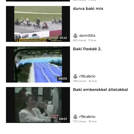
durva baki mix
domi554
01:41
810 views
17 éve
Baki Parádé 2.
r19cabrio
06:05
1135 views
16 éve
Baki emberekkel állatokkal
r19cabrio
08:01
707 views
16 éve