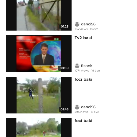
danci96
01:23
154 views
18 éve
Tv2 baki
ficanki
00:09
1074 views
19 éve
foci baki
danci96
01:45
295 views
18 éve
foci baki