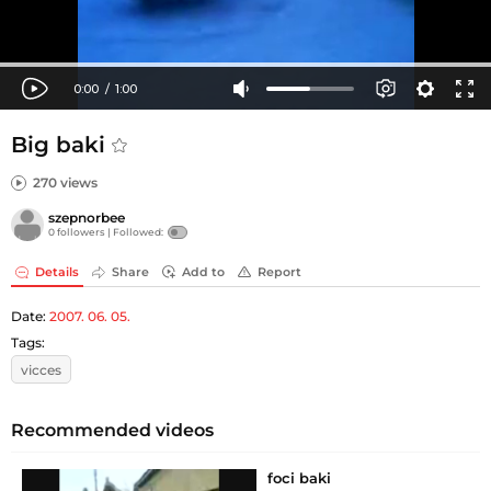
Big baki
270 views
szepnorbee
0 followers |
Followed:
Details
Share
Add to
Report
Date:
2007. 06. 05.
Tags:
vicces
Recommended videos
foci baki