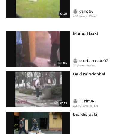
danci96
01:31
403 views
18 éve
Manual baki
csorbarenato07
00:05
211 views
19 éve
Baki mindenhol
Lupin94
01:19
3554 views
19 éve
biciklis baki