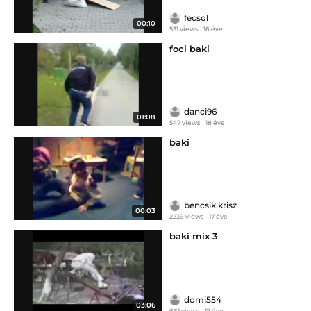
fecsol
00:10
531 views
16 éve
foci baki
danci96
01:08
547 views
18 éve
baki
bencsik.krisz
00:03
2239 views
17 éve
baki mix 3
domi554
03:06
661 views
17 éve