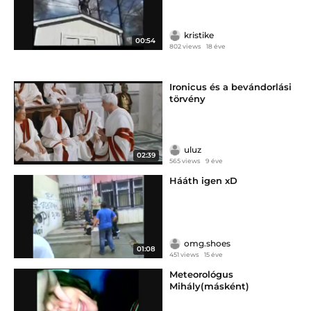
kristike
00:54
802 views
18 éve
Ironicus és a bevándorlási
törvény
uluz
02:39
565 views
9 éve
Hááth igen xD
omg.shoes
01:08
451 views
15 éve
Meteorológus
Mihály(másként)