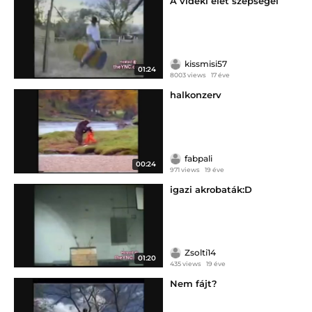
A vidéki élet szépségei
kissmisi57
01:24
8003 views
17 éve
halkonzerv
fabpali
00:24
971 views
19 éve
igazi akrobaták:D
Zsolti14
01:20
435 views
19 éve
Nem fájt?