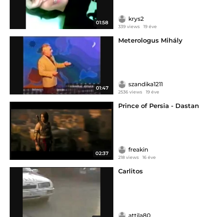
krys2
01:58
339 views
19 éve
Meterologus Mihály
szandika1211
01:47
2536 views
19 éve
Prince of Persia - Dastan
freakin
02:37
218 views
16 éve
Carlitos
attila80