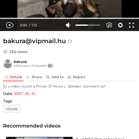
bakura@vipmail.hu
234 views
bakura
0 followers |
Followed:
Details
Share
Add to
Report
Ez a video részlet a Prince Of Persia c. Játékbol. szerintem jó!!
Date:
2007. 05. 10.
Tags:
vicces
Recommended videos