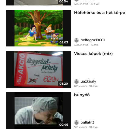
00:54
488 views
18 éve
Hófehérke és a hét törpe
belfegor19601
02:03
3215 views
15 éve
Vicces képek (mix)
uazkiraly
03:20
671 views
18 éve
bunyóó
ballak13
00:46
518 views
18 éve