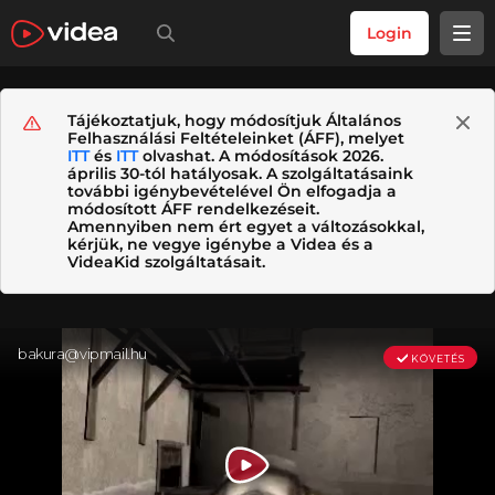
Login
Tájékoztatjuk, hogy módosítjuk Általános
Felhasználási Feltételeinket (ÁFF), melyet
ITT
és
ITT
olvashat. A módosítások 2026.
április 30-tól hatályosak. A szolgáltatásaink
további igénybevételével Ön elfogadja a
módosított ÁFF rendelkezéseit.
Amennyiben nem ért egyet a változásokkal,
kérjük, ne vegye igénybe a Videa és a
VideaKid szolgáltatásait.