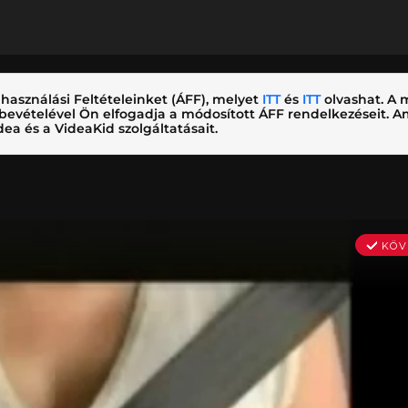
használási Feltételeinket (ÁFF), melyet
ITT
és
ITT
olvashat. A m
nybevételével Ön elfogadja a módosított ÁFF rendelkezéseit.
ea és a VideaKid szolgáltatásait.