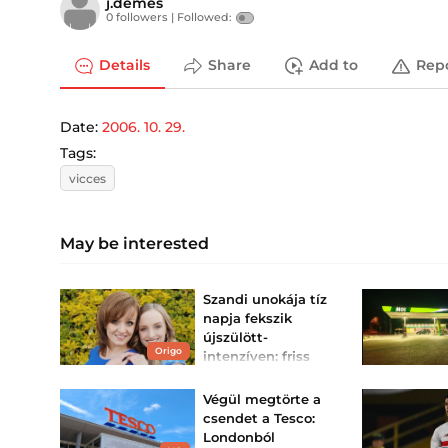
j.demes
0 followers |
Followed:
Details
Share
Add to
Rep
Date:
2006. 10. 29.
Tags:
vicces
May be interested
Szandi unokája tíz
napja fekszik
újszülött-
Origo
intenzíven: friss
fotó a csöppségről
Vejének is üzent az
Végül megtörte a
énekesnő.
csendet a Tesco:
Londonból