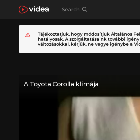
Search
Tájékoztatjuk, hogy módosítjuk Általános Fel
hatályosak. A szolgáltatásaink további igé
változásokkal, kérjük, ne vegye igénybe a Vid