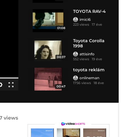
TOYOTA RAV-4
imici6
223 views
17 éve
01:08
Toyota Corolla
1998
attisinfo
00:37
552 views
19 éve
toyota reklám
onlineman
1756 views
18 éve
00:47
67 views