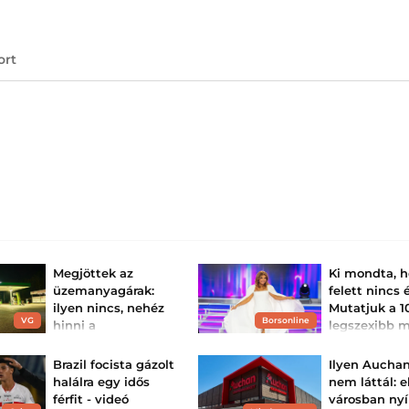
ort
Megjöttek az
Ki mondta, 
üzemanyagárak:
felett nincs 
ilyen nincs, nehéz
Mutatjuk a 1
VG
Borsonline
hinni a
legszexibb 
szemünknek, hogy
sztárt Liptai
mi történik itt –
Claudiától Bar
Brazil focista gázolt
Ilyen Aucha
ennyiért t...
Keleti Andrea má
halálra egy idős
nem láttál: 
és mégis ragyogó
Ismét csökkent az
férfit - videó
városban ny
üzemanyagok ára