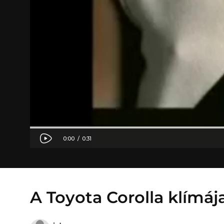
A Toyota Corolla klímáj