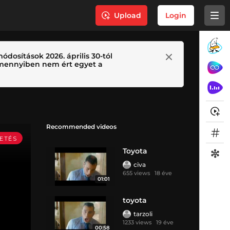
Upload
Login
ódosítások 2026. április 30-tól
 Amennyiben nem ért egyet a
Recommended videos
Toyota
civa
655 views
18 éve
01:01
toyota
tarzoli
1233 views
19 éve
00:58