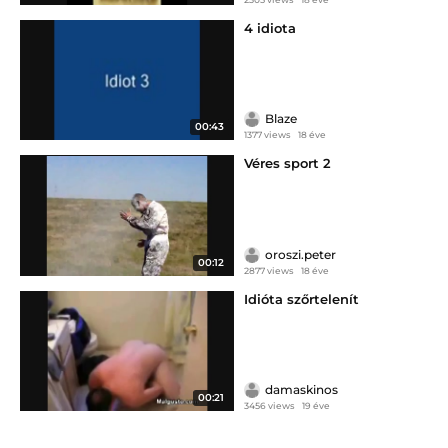
4 idiota
Blaze
00:43
1377 views
18 éve
Véres sport 2
oroszi.peter
00:12
2877 views
18 éve
Idióta szőrtelenít
damaskinos
00:21
3456 views
19 éve