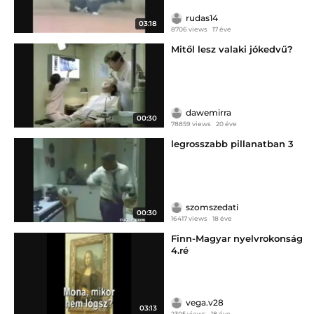
rudas14
03:18
8706 views
17 éve
Mitől lesz valaki jókedvű?
dawemirra
00:30
78859 views
20 éve
legrosszabb pillanatban 3
szomszedati
00:30
16417 views
18 éve
Finn-Magyar nyelvrokonság
4.ré
vega.v28
03:13
2305 views
18 éve