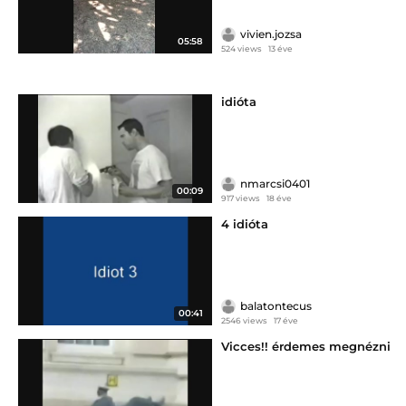
vivien.jozsa
05:58
524 views
13 éve
idióta
nmarcsi0401
00:09
917 views
18 éve
4 idióta
balatontecus
00:41
2546 views
17 éve
Vicces!! érdemes megnézni