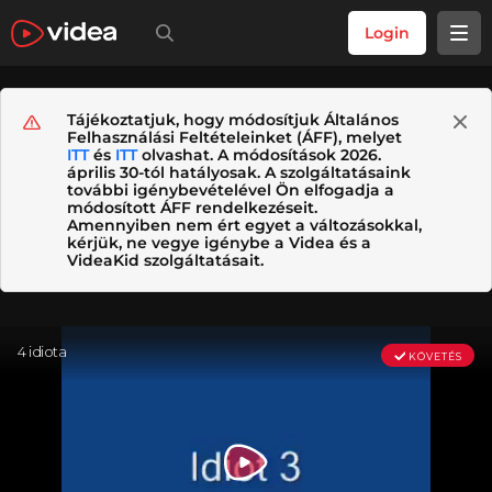
Login
Tájékoztatjuk, hogy módosítjuk Általános
Felhasználási Feltételeinket (ÁFF), melyet
ITT
és
ITT
olvashat. A módosítások 2026.
április 30-tól hatályosak. A szolgáltatásaink
további igénybevételével Ön elfogadja a
módosított ÁFF rendelkezéseit.
Amennyiben nem ért egyet a változásokkal,
kérjük, ne vegye igénybe a Videa és a
VideaKid szolgáltatásait.