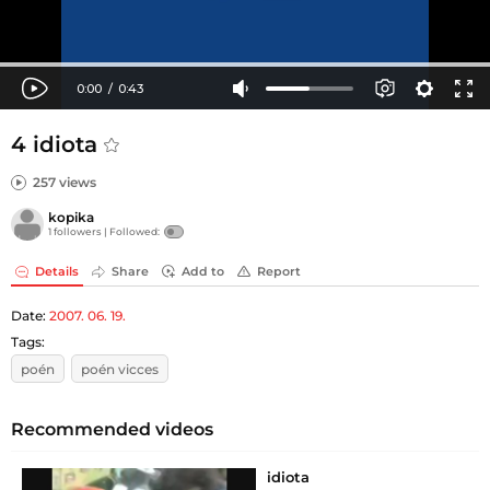
4 idiota
257 views
kopika
1 followers |
Followed:
Details
Share
Add to
Report
Date:
2007. 06. 19.
Tags:
poén
poén vicces
Recommended videos
idiota