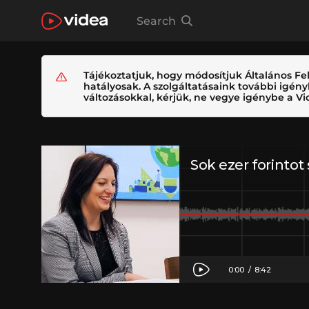
Search
Tájékoztatjuk, hogy módosítjuk Általános Fel
hatályosak. A szolgáltatásaink további igé
változásokkal, kérjük, ne vegye igénybe a Vid