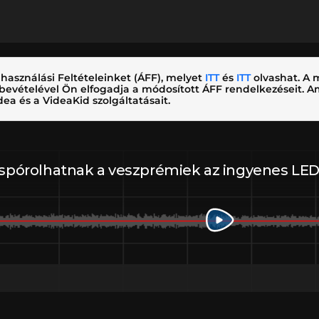
használási Feltételeinket (ÁFF), melyet
ITT
és
ITT
olvashat. A m
nybevételével Ön elfogadja a módosított ÁFF rendelkezéseit.
ea és a VideaKid szolgáltatásait.