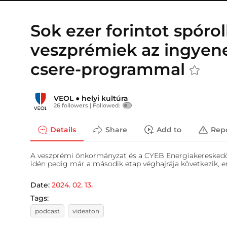
Sok ezer forintot spóro
veszprémiek az ingyen
csere-programmal
VEOL
●
helyi kultúra
26 followers |
Followed:
Details
Share
Add to
Rep
A veszprémi önkormányzat és a CYEB Energiakereskedő Kf
idén pedig már a második etap véghajrája következik, err
Date:
2024. 02. 13.
Tags:
podcast
videaton