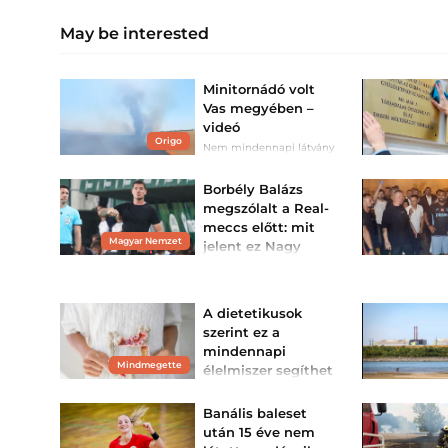
May be interested
Minitornádó volt
Vas megyében –
videó
Origo
Nem mindennapi látvány
fogadta a tűzoltókat.
Borbély Balázs
megszólalt a Real-
meccs előtt: mit
Magyar Nemzet
jelent ez Nagy
Ádám és Lisztes
Krisztián számára?
A Ferencváros a BL
A dietetikusok
rekordgyőztese ellen lép
pályára szombaton.
szerint ez a
mindennapi
Mindmegette
élelmiszer segíthet
megakadályozni a
vastagbélrákot
Banális baleset
A kutatások szerint az
után 15 éve nem
élőflórás joghurt