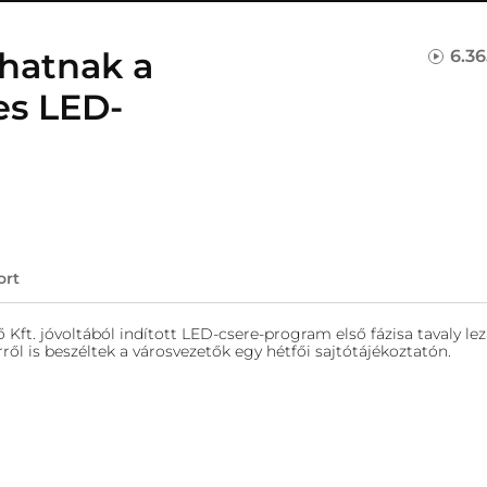
lhatnak a
6.3
es LED-
ort
t. jóvoltából indított LED-csere-program első fázisa tavaly leza
ől is beszéltek a városvezetők egy hétfői sajtótájékoztatón.