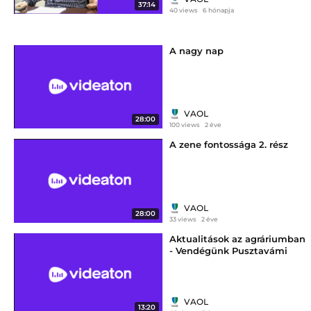
37:14
40 views
6 hónapja
A nagy nap
VAOL
28:00
100 views
2 éve
A zene fontossága 2. rész
VAOL
28:00
33 views
2 éve
Aktualitások az agráriumban
- Vendégünk Pusztavámi
Márton, a MAK vasi elnöke
VAOL
13:20