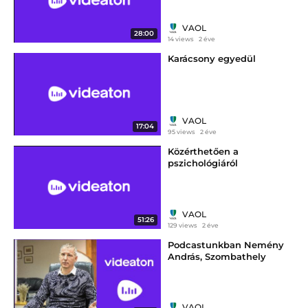
mesélt 2. rész
VAOL
28:00
14 views
2 éve
Karácsony egyedül
VAOL
17:04
95 views
2 éve
Közérthetően a
pszichológiáról
VAOL
51:26
129 views
2 éve
Podcastunkban Nemény
András, Szombathely
polgármestere
VAOL