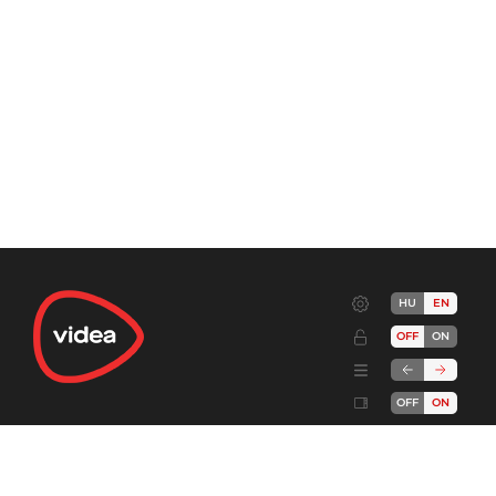
HU
EN
OFF
ON
OFF
ON
Terms
Advertise!
Cookies
Privacy
Developers
Send feedback
Complaint handling
About