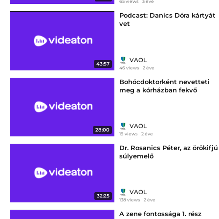
65 views
3 éve
Podcast: Danics Dóra kártyát
vet
VAOL
43:57
46 views
2 éve
Bohócdoktorként nevetteti
meg a kórházban fekvő
gyerekeket Vass Szilárd
VAOL
28:00
19 views
2 éve
Dr. Rosanics Péter, az örökifjú
súlyemelő
VAOL
32:25
138 views
2 éve
A zene fontossága 1. rész