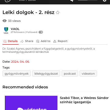
Lelki dolgok - 2. rész
33 views
VAOL
27 followers |
Followed:
Details
Share
Add to
Report
Dr. Szabó Ágnes, pszichiátert a függőségekről, a gyógynövényekről, a
természetgyógyászatról kérdeztük
Date:
2024. 04. 06.
Tags:
gyógynövények
lélekgyógyászat
podcast
videaton
Recommended videos
Szabó Tibor, a Weöres Sándor
színház igazgatója
szombathelyi élményeiről is