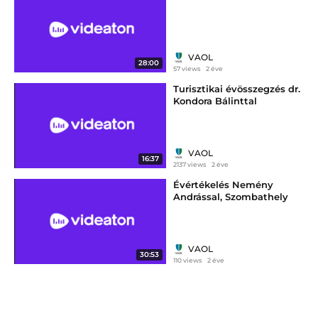
VAOL
28:00
57 views
2 éve
Turisztikai évösszegzés dr.
Kondora Bálinttal
VAOL
16:37
2137 views
2 éve
Évértékelés Nemény
Andrással, Szombathely
polgármesterével
VAOL
30:53
110 views
2 éve