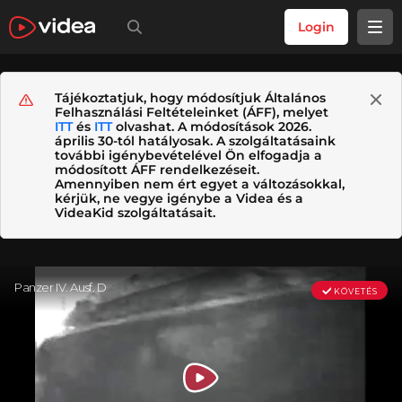
Login
Tájékoztatjuk, hogy módosítjuk Általános
Felhasználási Feltételeinket (ÁFF), melyet
ITT
és
ITT
olvashat. A módosítások 2026.
április 30-tól hatályosak. A szolgáltatásaink
további igénybevételével Ön elfogadja a
módosított ÁFF rendelkezéseit.
Amennyiben nem ért egyet a változásokkal,
kérjük, ne vegye igénybe a Videa és a
VideaKid szolgáltatásait.