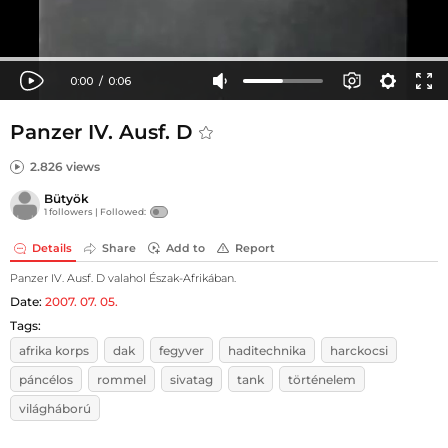
Panzer IV. Ausf. D
2.826 views
Bütyök
1 followers |
Followed:
Details
Share
Add to
Report
Panzer IV. Ausf. D valahol Észak-Afrikában.
Date:
2007. 07. 05.
Tags:
afrika korps
dak
fegyver
haditechnika
harckocsi
páncélos
rommel
sivatag
tank
történelem
világháború