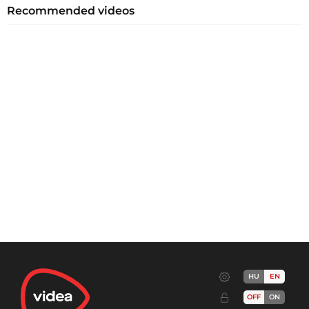
Recommended videos
HU
EN
OFF
ON