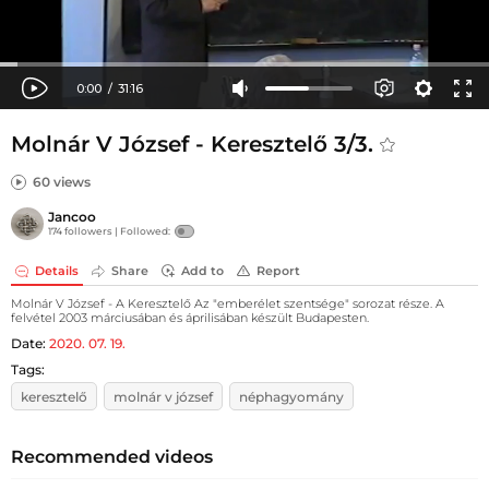
Molnár V József - Keresztelő 3/3.
60 views
Jancoo
174 followers |
Followed:
Details
Share
Add to
Report
Molnár V József - A Keresztelő Az "emberélet szentsége" sorozat része. A
felvétel 2003 márciusában és áprilisában készült Budapesten.
Date:
2020. 07. 19.
Tags:
keresztelő
molnár v józsef
néphagyomány
Recommended videos