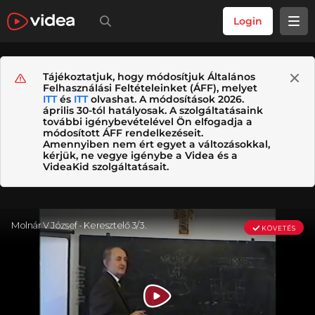
Login
Tájékoztatjuk, hogy módosítjuk Általános
Felhasználási Feltételeinket (ÁFF), melyet
ITT
és
ITT
olvashat. A módosítások 2026.
április 30-tól hatályosak. A szolgáltatásaink
további igénybevételével Ön elfogadja a
módosított ÁFF rendelkezéseit.
Amennyiben nem ért egyet a változásokkal,
kérjük, ne vegye igénybe a Videa és a
VideaKid szolgáltatásait.