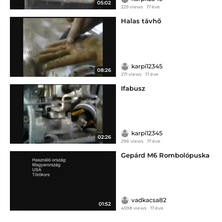
05:02
229 views
17 éve
Halas távhő
karpi12345
08:26
271 views
17 éve
Ifabusz
karpi12345
02:26
296 views
17 éve
Gepárd M6 Rombolópuska
vadkacsa82
01:52
4598 views
17 éve