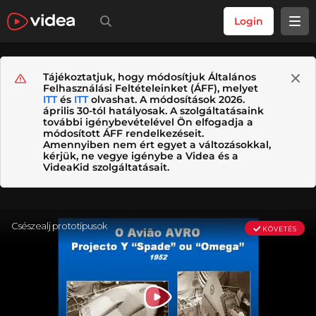
Login
Tájékoztatjuk, hogy módosítjuk Általános
Felhasználási Feltételeinket (ÁFF), melyet
ITT
és
ITT
olvashat. A módosítások 2026.
április 30-tól hatályosak. A szolgáltatásaink
további igénybevételével Ön elfogadja a
módosított ÁFF rendelkezéseit.
Amennyiben nem ért egyet a változásokkal,
kérjük, ne vegye igénybe a Videa és a
VideaKid szolgáltatásait.