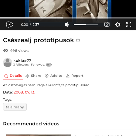
Csészealj prototípusok
496 views
kukker77
3 followers |
Followed:
Details
Share
Add to
Report
Az összevágás bemutatja a különfajta prototípusokat
Date:
2008. 07. 13.
Tags:
találmány
Recommended videos