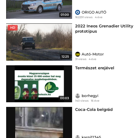
ORIGO AUTÓ
01:00
162291 views
4 éve
2022 Ineos Grenadier Utility
HD
prototípus
Autó-Motor
12:25
31 views
4 éve
Természet erejével
borhegyi
00:03
140 views
16 éve
Coca-Cola belgrád
karpi12345