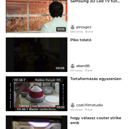
Samsung 3D Led TV full...
pirosgoz
01:10
1351 views
16 éve
Piko tolató
ebeni95
00:08
147 views
17 éve
Tortaformázás egyszerűen
czati.filmstudio
03:33
412 views
17 éve
hogy válassz couter strike
emb