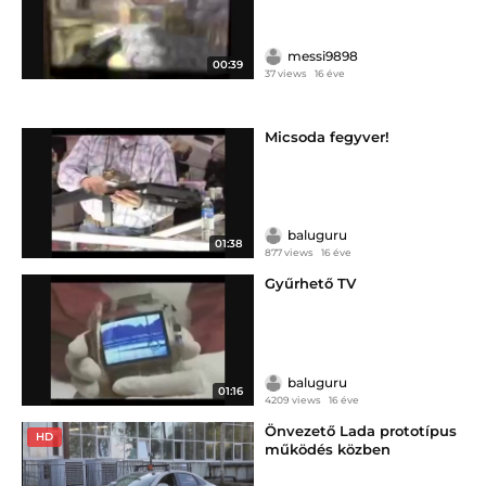
messi9898
00:39
37 views
16 éve
Micsoda fegyver!
baluguru
01:38
877 views
16 éve
Gyűrhető TV
baluguru
01:16
4209 views
16 éve
Önvezető Lada prototípus
HD
működés közben