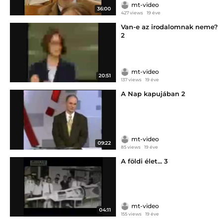
mt-video
36:00
427 views
19 éve
Van-e az irodalomnak neme?
2
mt-video
20:51
137 views
19 éve
A Nap kapujában 2
mt-video
09:22
85 views
19 éve
A földi élet... 3
mt-video
04:11
155 views
19 éve