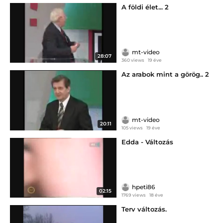
A földi élet... 2
mt-video
28:07
360 views
19 éve
Az arabok mint a görög.. 2
mt-video
20:11
105 views
19 éve
Edda - Változás
hpeti86
02:15
1769 views
18 éve
Terv változás.