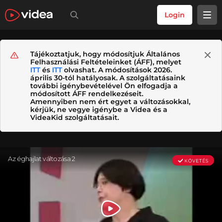
Login
Tájékoztatjuk, hogy módosítjuk Általános
Felhasználási Feltételeinket (ÁFF), melyet
ITT
és
ITT
olvashat. A módosítások 2026.
április 30-tól hatályosak. A szolgáltatásaink
további igénybevételével Ön elfogadja a
módosított ÁFF rendelkezéseit.
Amennyiben nem ért egyet a változásokkal,
kérjük, ne vegye igénybe a Videa és a
VideaKid szolgáltatásait.