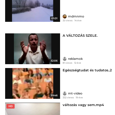
mdmnmo
01:01
33 views
14 éve
A VÁLTOZÁS SZELE.
reklamok
32:06
81 views
12 éve
Egészségtudat és tudatos..2
mt-video
39:46
332 views
19 éve
változás vagy sem.mp4
HD