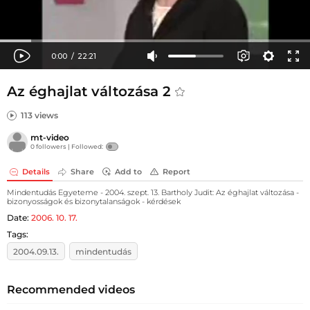
Az éghajlat változása 2
113 views
mt-video
0 followers |
Followed:
Details
Share
Add to
Report
Mindentudás Egyeteme - 2004. szept. 13. Bartholy Judit: Az éghajlat változása -
bizonyosságok és bizonytalanságok - kérdések
Date:
2006. 10. 17.
Tags:
2004.09.13.
mindentudás
Recommended videos