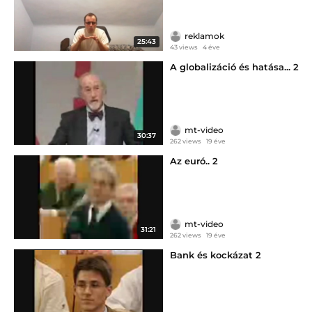
reklamok
25:43
43 views
4 éve
A globalizáció és hatása... 2
mt-video
30:37
262 views
19 éve
Az euró.. 2
mt-video
31:21
262 views
19 éve
Bank és kockázat 2