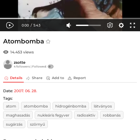
Atombomba
14.453 views
zsotte
4 followers |
Followed:
Details
Share
Add to
Report
Date:
2007. 06. 28.
Tags:
atom
atombomba
hidrogénbomba
látványos
maghasadás
nukleáris fegyver
radioaktív
robbanás
sugárzás
szörnyű