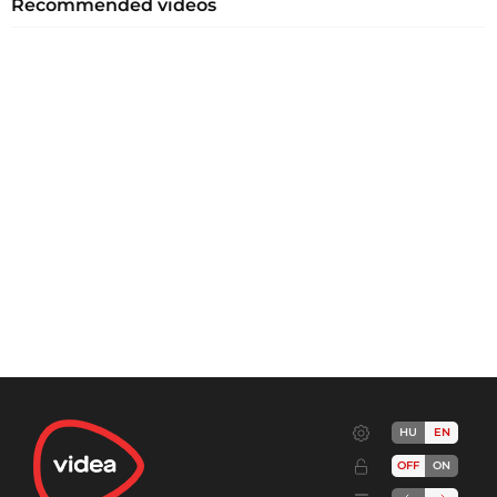
Recommended videos
HU
EN
OFF
ON