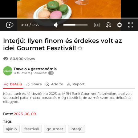
Interjú: Ilyen finom és érdekes volt az
idei Gourmet Fesztivál!
80.900 views
Travelo
●
gasztronómia
14 followers |
Followed:
Details
Share
Add to
Report
Kóstoltunk és kérdeztünk a 2023-as MBH Bank Gourmet Fesztiválon, ahol volt
szecsuáni pacal, mátrai borzas és még tücsök is, de az már szombat délutánra
elfogyott.
Date:
2023. 06. 09.
Tags:
ajánló
fesztivál
gourmet
interjú