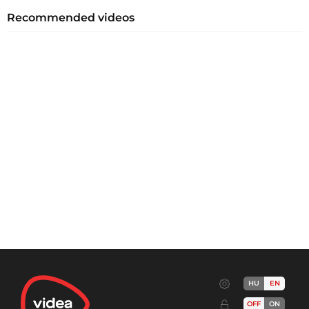
Recommended videos
HU
EN
OFF
ON