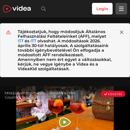
Login
Tájékoztatjuk, hogy módosítjuk Általános
Felhasználási Feltételeinket (ÁFF), melyet
ITT
és
ITT
olvashat. A módosítások 2026.
április 30-tól hatályosak. A szolgáltatásaink
további igénybevételével Ön elfogadja a
módosított ÁFF rendelkezéseit.
Amennyiben nem ért egyet a változásokkal,
kérjük, ne vegye igénybe a Videa és a
VideaKid szolgáltatásait.