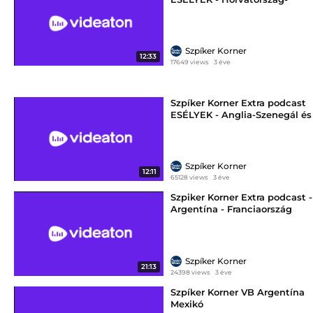
Marokkó bronzmérkőzés
Szpíker Korner
12:33
17649 views
3 éve
Szpíker Korner Extra podcast
ESÉLYEK - Anglia-Szenegál és
Franciaország-Lengyelország
Szpíker Korner
12:11
65128 views
3 éve
Szpiker Korner Extra podcast -
Argentína - Franciaország
döntő
Szpíker Korner
21:13
24398 views
3 éve
Szpíker Korner VB Argentína
Mexikó