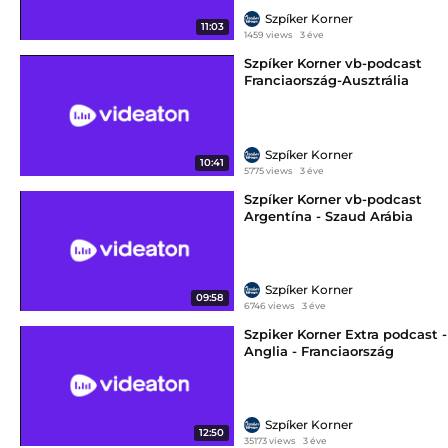
Szpíker Korner
11:03
1459 views
3 éve
Szpíker Korner vb-podcast
Franciaország-Ausztrália
Szpíker Korner
10:41
5775 views
3 éve
Szpíker Korner vb-podcast
Argentína - Szaud Arábia
Szpíker Korner
09:58
6746 views
3 éve
Szpiker Korner Extra podcast -
Anglia - Franciaország
Szpíker Korner
12:50
35173 views
3 éve