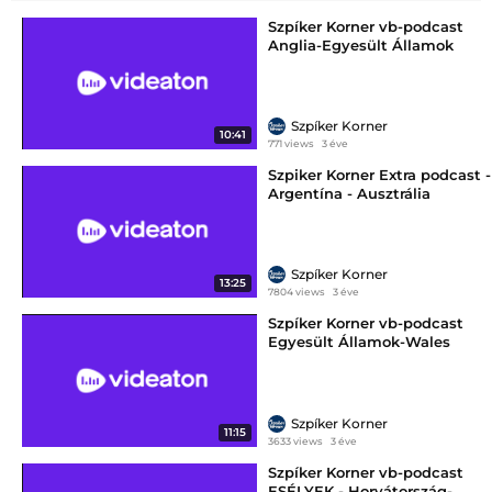
Szpíker Korner vb-podcast
Anglia-Egyesült Államok
Szpíker Korner
10:41
771 views
3 éve
Szpiker Korner Extra podcast -
Argentína - Ausztrália
Szpíker Korner
13:25
7804 views
3 éve
Szpíker Korner vb-podcast
Egyesült Államok-Wales
Szpíker Korner
11:15
3633 views
3 éve
Szpíker Korner vb-podcast
ESÉLYEK - Horvátország-