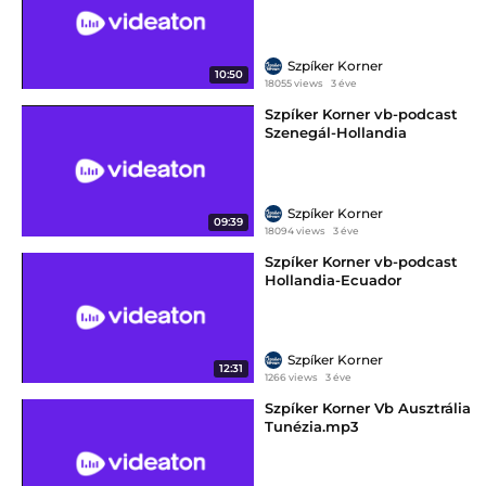
Szpíker Korner
10:50
18055 views
3 éve
Szpíker Korner vb-podcast
Szenegál-Hollandia
Szpíker Korner
09:39
18094 views
3 éve
Szpíker Korner vb-podcast
Hollandia-Ecuador
Szpíker Korner
12:31
1266 views
3 éve
Szpíker Korner Vb Ausztrália
Tunézia.mp3