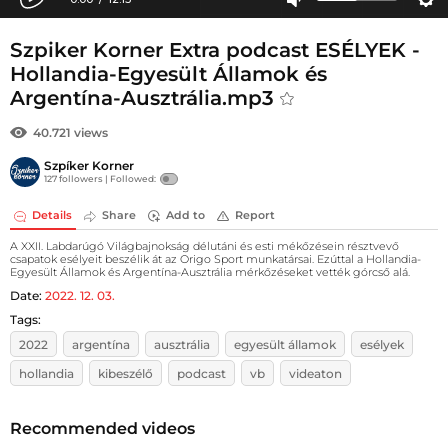
Szpiker Korner Extra podcast ESÉLYEK -
Hollandia-Egyesült Államok és
Argentína-Ausztrália.mp3
40.721 views
Szpíker Korner
127 followers |
Followed:
Details
Share
Add to
Report
A XXII. Labdarúgó Világbajnokság délutáni és esti mékőzésein résztvevő
csapatok esélyeit beszélik át az Origo Sport munkatársai. Ezúttal a Hollandia-
Egyesült Államok és Argentína-Ausztrália mérkőzéseket vették górcső alá.
Date:
2022. 12. 03.
Tags:
2022
argentína
ausztrália
egyesült államok
esélyek
hollandia
kibeszélő
podcast
vb
videaton
Recommended videos