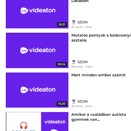
Líbiában
SZON
26:21
32 views
2 éve
Mutatós pontyok a karácsonyi
asztalra
SZON
18:04
88 views
2 éve
Mert minden ember számít
SZON
15:20
26 views
2 éve
Amikor a családban autista
gyermek van...