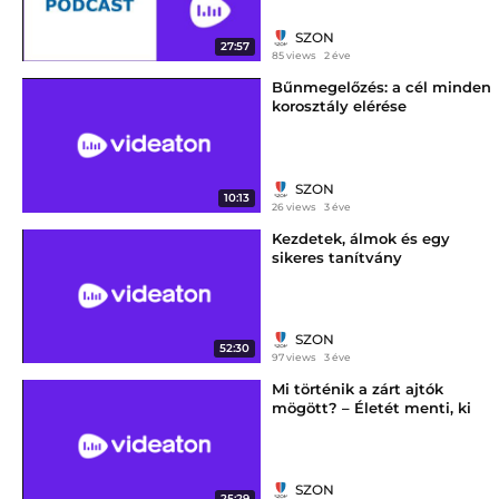
SZON
27:57
85 views
2 éve
Bűnmegelőzés: a cél minden
korosztály elérése
SZON
10:13
26 views
3 éve
Kezdetek, álmok és egy
sikeres tanítvány
SZON
52:30
97 views
3 éve
Mi történik a zárt ajtók
mögött? – Életét menti, ki
elfut a pofonok elől
SZON
25:29