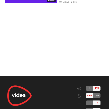
94 views
2 éve
HU
EN
OFF
ON