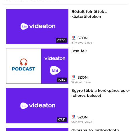
Bódult felnőttek a
közterületeken
SZON
09:03
87 views
3 éve
Útra fel!
SZON
10:57
16 views
1 éve
Egyre több a kerékpáros és e-
rolleres baleset
SZON
07:31
65 views
2 éve
Gyorshajtó, oszlopdöntő