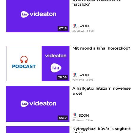
fiatalok?
SZON
07:16
86 views
3 éve
Mit mond a kínai horoszkóp?
SZON
28:09
79 views
2 éve
A hallgatói létszám növelése
a cél
SZON
06:19
41 views
3 éve
Nyíregyházi búvár is segített