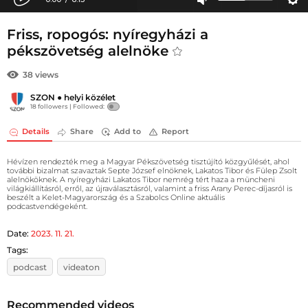
Friss, ropogós: nyíregyházi a
pékszövetség alelnöke
38 views
SZON
●
helyi közélet
18 followers |
Followed:
Details
Share
Add to
Report
Hévízen rendezték meg a Magyar Pékszövetség tisztújító közgyűlését, ahol
további bizalmat szavaztak Septe József elnöknek, Lakatos Tibor és Fülep Zsolt
alelnököknek. A nyíregyházi Lakatos Tibor nemrég tért haza a müncheni
világkiállításról, erről, az újraválasztásról, valamint a friss Arany Perec-díjasról is
beszélt a Kelet-Magyarország és a Szabolcs Online aktuális
podcastvendégeként.
Date:
2023. 11. 21.
Tags:
podcast
videaton
Recommended videos