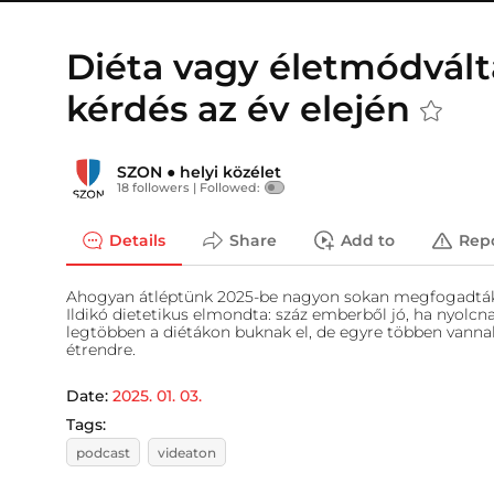
Diéta vagy életmódvált
kérdés az év elején
SZON
●
helyi közélet
18 followers |
Followed:
Details
Share
Add to
Rep
Ahogyan átléptünk 2025-be nagyon sokan megfogadták, 
Ildikó dietetikus elmondta: száz emberből jó, ha nyolc
legtöbben a diétákon buknak el, de egyre többen vanna
étrendre.
Date:
2025. 01. 03.
Tags:
podcast
videaton