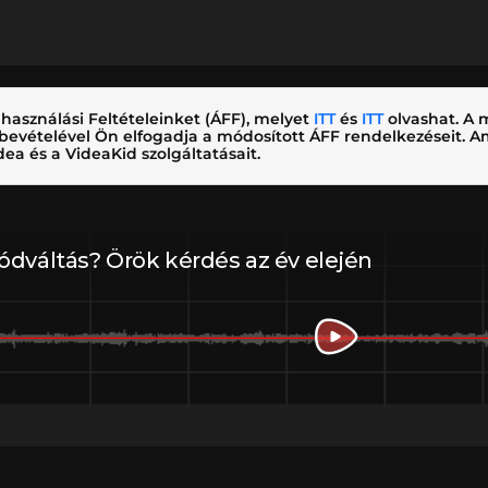
használási Feltételeinket (ÁFF), melyet
ITT
és
ITT
olvashat. A m
nybevételével Ön elfogadja a módosított ÁFF rendelkezéseit.
ea és a VideaKid szolgáltatásait.