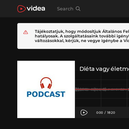
Search
Tájékoztatjuk, hogy módosítjuk Általános Fel
hatályosak. A szolgáltatásaink további igé
változásokkal, kérjük, ne vegye igénybe a Vid