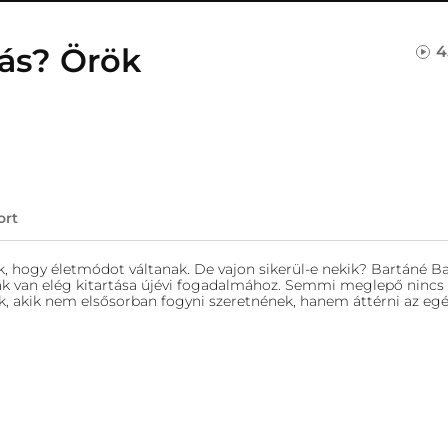
ás? Örök
4
ort
hogy életmódot váltanak. De vajon sikerül-e nekik? Bartáné Ba
nak van elég kitartása újévi fogadalmához. Semmi meglepő nincs
k, akik nem elsősorban fogyni szeretnének, hanem áttérni az eg