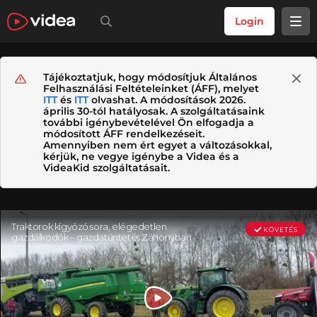
Login
Tájékoztatjuk, hogy módosítjuk Általános
Felhasználási Feltételeinket (ÁFF), melyet
ITT
és
ITT
olvashat. A módosítások 2026.
április 30-tól hatályosak. A szolgáltatásaink
további igénybevételével Ön elfogadja a
módosított ÁFF rendelkezéseit.
Amennyiben nem ért egyet a változásokkal,
kérjük, ne vegye igénybe a Videa és a
VideaKid szolgáltatásait.