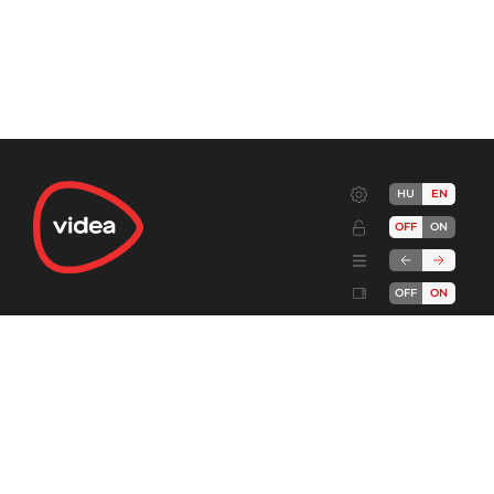
HU
EN
OFF
ON
OFF
ON
Terms
Advertise!
Cookies
Privacy
Developers
Send feedback
Complaint handling
About
DSA
videa.hu
© 2006-2026