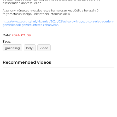
észszerűtlen döntései ellen.
A záhonyi tüntetés hivatalos része hamarosan kezdődik, a helyszínről
folyamatosan szolgálunk további információkkal.
https://www.szon.hu/helyi-kozelet/2024/02/traktorok-kigyozo-sora-elegedetlen-
gazdalkodok-gazdatuntetes-zahonyban
Date:
2024. 02. 09.
Tags:
gazdaság
helyi
videó
Recommended videos