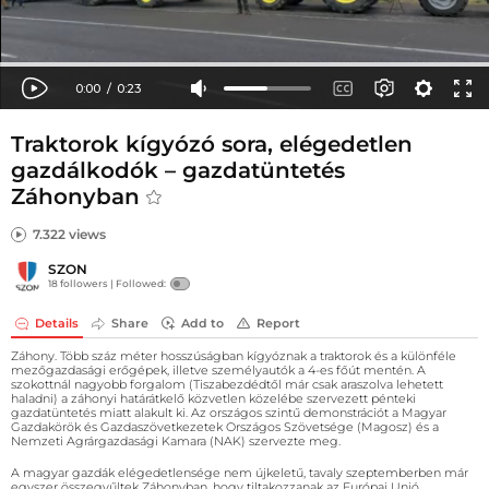
Traktorok kígyózó sora, elégedetlen
gazdálkodók – gazdatüntetés
Záhonyban
7.322 views
SZON
18 followers |
Followed:
Details
Share
Add to
Report
Záhony. Több száz méter hosszúságban kígyóznak a traktorok és a különféle
mezőgazdasági erőgépek, illetve személyautók a 4-es főút mentén. A
szokottnál nagyobb forgalom (Tiszabezdédtől már csak araszolva lehetett
haladni) a záhonyi határátkelő közvetlen közelébe szervezett pénteki
gazdatüntetés miatt alakult ki. Az országos szintű demonstrációt a Magyar
Gazdakörök és Gazdaszövetkezetek Országos Szövetsége (Magosz) és a
Nemzeti Agrárgazdasági Kamara (NAK) szervezte meg.
A magyar gazdák elégedetlensége nem újkeletű, tavaly szeptemberben már
egyszer összegyűltek Záhonyban, hogy tiltakozzanak az Európai Unió