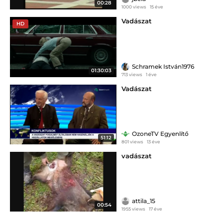
00:28
1000 views
15 éve
Vadászat
HD
Schramek István1976
01:30:03
713 views
1 éve
Vadászat
OzoneTV Egyenlítő
51:12
801 views
13 éve
vadászat
attila_15
00:54
1955 views
17 éve