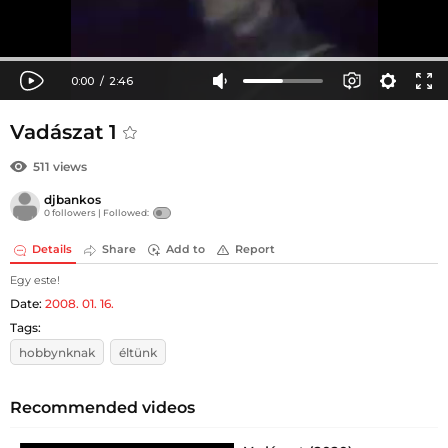
Vadászat 1
511 views
djbankos
0 followers |
Followed:
Details
Share
Add to
Report
Egy este!
Date:
2008. 01. 16.
Tags:
hobbynknak
éltünk
Recommended videos