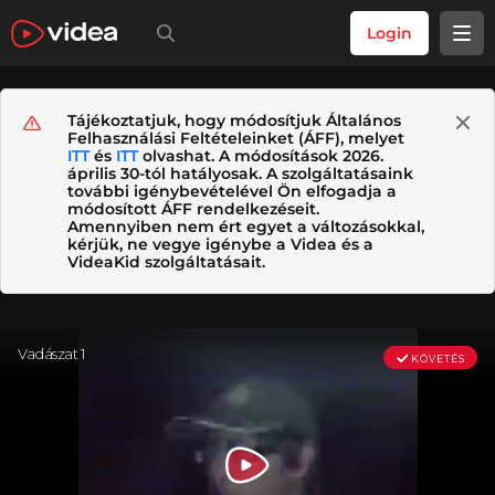
Login
Tájékoztatjuk, hogy módosítjuk Általános
Felhasználási Feltételeinket (ÁFF), melyet
ITT
és
ITT
olvashat. A módosítások 2026.
április 30-tól hatályosak. A szolgáltatásaink
további igénybevételével Ön elfogadja a
módosított ÁFF rendelkezéseit.
Amennyiben nem ért egyet a változásokkal,
kérjük, ne vegye igénybe a Videa és a
VideaKid szolgáltatásait.