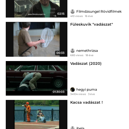
Filmdzsungel Rövidfilmek
02:15
410 views
16 éve
Füleskuvik "vadászat"
nemethrizsa
00:33
685 views
18 éve
Vadászat (2020)
hegyi puma
01:30:03
34104 views
3 éve
Kacsa vadászat !
jbela