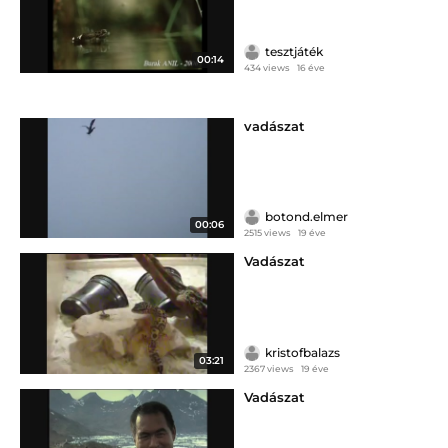
tesztjáték
00:14
434 views
16 éve
vadászat
botond.elmer
00:06
2515 views
19 éve
Vadászat
kristofbalazs
03:21
2367 views
19 éve
Vadászat