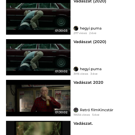
Vadászat (2020)
hegyi puma
01:30:03
2117 views
2 éve
Vadászat (2020)
hegyi puma
01:30:02
3916 views
3 éve
Vadászat 2020
Retró filmKincstár
01:30:02
19654 views
5 éve
Vadászat.