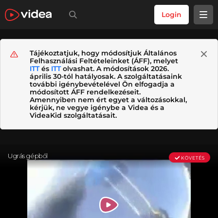
Login
Tájékoztatjuk, hogy módosítjuk Általános
Felhasználási Feltételeinket (ÁFF), melyet
ITT
és
ITT
olvashat. A módosítások 2026.
április 30-tól hatályosak. A szolgáltatásaink
további igénybevételével Ön elfogadja a
módosított ÁFF rendelkezéseit.
Amennyiben nem ért egyet a változásokkal,
kérjük, ne vegye igénybe a Videa és a
VideaKid szolgáltatásait.