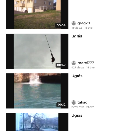
greg20
00:04
18 views
18 éve
ugrás
marci777
00:47
427 views
18 éve
Ugrás
takadi
00:12
227 views
19 éve
Ugrás