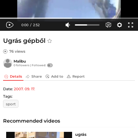
Ugrás gépből
76 views
Malibu
0 followers |
Followed:
Details
Share
Add to
Report
Date:
2007. 09. 17.
Tags:
sport
Recommended videos
ugrás