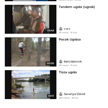
Tandem ugrás (ugrok)
v.e.v
06:46
99 views
16 éve
Pocok Ugrása
berczipocok
00:08
191 views
19 éve
Tisza ugrás
Savanya Dávid
00:11
280 views
18 éve