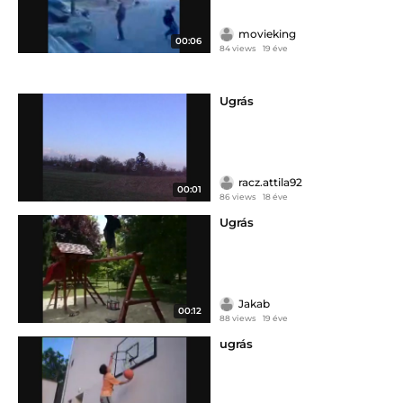
movieking
00:06
84 views
19 éve
Ugrás
racz.attila92
00:01
86 views
18 éve
Ugrás
Jakab
00:12
88 views
19 éve
ugrás