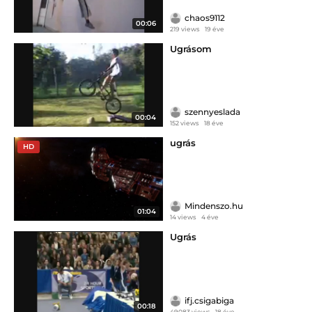
chaos9112
00:06
219 views
19 éve
Ugrásom
szennyeslada
00:04
152 views
18 éve
ugrás
HD
Mindenszo.hu
01:04
14 views
4 éve
Ugrás
ifj.csigabiga
00:18
49083 views
18 éve