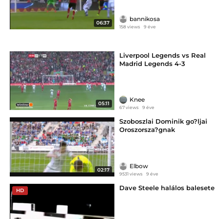
bannikosa
06:37
158 views
9 éve
Liverpool Legends vs Real
Madrid Legends 4-3
Knee
05:11
67 views
9 éve
Szoboszlai Dominik go?ljai
Oroszorsza?gnak
Elbow
02:17
9531 views
9 éve
Dave Steele halálos balesete
HD