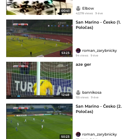
Elbow
00:41
42278 views
9 éve
San Marino - Česko (1.
Poločas)
roman_zarybnicky
53:23
94 views
9 éve
aze ger
bannikosa
12:48
155 views
9 éve
San Marino - Česko (2.
Poločas)
roman_zarybnicky
50:23