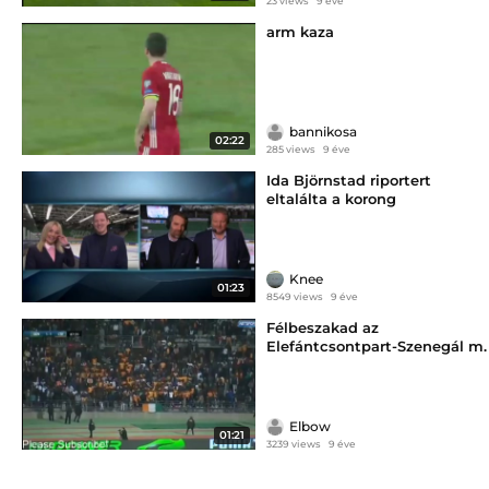
23 views
9 éve
arm kaza
bannikosa
02:22
285 views
9 éve
Ida Björnstad riportert
eltalálta a korong
Knee
01:23
8549 views
9 éve
Félbeszakad az
Elefántcsontpart-Szenegál m.
Elbow
01:21
3239 views
9 éve