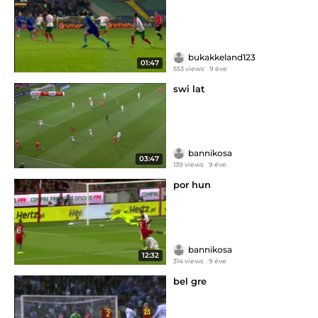
bukakkeland123
01:47
553 views
9 éve
swi lat
bannikosa
03:47
139 views
9 éve
por hun
bannikosa
12:32
314 views
9 éve
bel gre