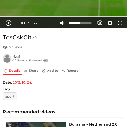
TosCskCit
9 views
rizqi
0 followers |
Followed:
Details
Share
Add to
Report
Date:
2013. 10. 24.
Tags:
sport
Recommended videos
Bulgaria - Netherland 2:0