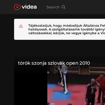
Search
Tájékoztatjuk, hogy módosítjuk Általános Fel
hatályosak. A szolgáltatásaink további igé
változásokkal, kérjük, ne vegye igénybe a Vid