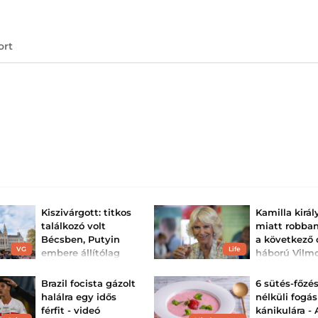
ort
Kiszivárgott: titkos
Kamilla királ
találkozó volt
miatt robban
Bécsben, Putyin
a következő 
VG
Life
embere állítólag
háború Vilm
európaiakkal
herceg és Ha
tárgyalt Ukrajnáró...
között
Brazil focista gázolt
6 sütés-főzé
Az értesülésben további
A brit királyi csa
halálra egy idős
nélküli fogás
megdöbentő elem az,
belül ismét feszül
férfit - videó
kánikulára - 
hogy Ukrajnát senki nem
helyzet egy titko