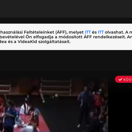
használási Feltételeinket (ÁFF), melyet
ITT
és
ITT
olvashat. A m
nybevételével Ön elfogadja a módosított ÁFF rendelkezéseit.
ea és a VideaKid szolgáltatásait.