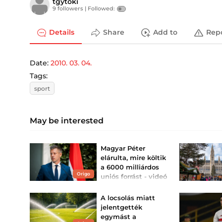
tgytoki
9 followers |
Followed:
Details
Share
Add to
Rep
Date:
2010. 03. 04.
Tags:
sport
May be interested
Magyar Péter
elárulta, mire költik
a 6000 milliárdos
Origo
uniós forrást - videó
Az intézkedési terv 5
külön mellékletben, több
A locsolás miatt
mint 61 konkrét tételben
sorolja fel, mire fogják
jelentgették
fordítani az uniós forrást.
egymást a