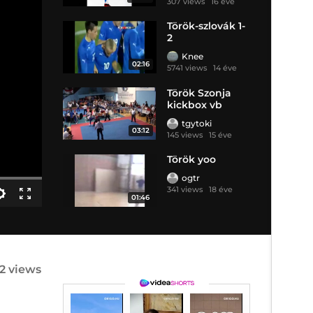
307 views
16 éve
Török-szlovák 1-
2
Knee
02:16
5741 views
14 éve
Török Szonja
kickbox vb
belgrá
tgytoki
03:12
145 views
15 éve
Török yoo
ogtr
341 views
18 éve
01:46
12 views