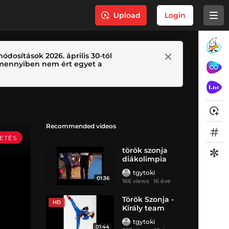
Upload
Login
ódosítások 2026. április 30-tól
 Amennyiben nem ért egyet a
Recommended videos
török szonja
diákolimpia
2010
tgytoki
01:36
166 views
16 éve
Török Szonja -
HD
Király team
tgytoki
01:44