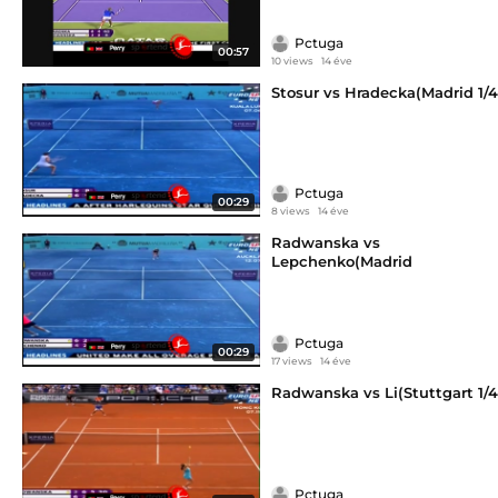
Pctuga
00:57
10 views
14 éve
Stosur vs Hradecka(Madrid 1/4
Pctuga
00:29
8 views
14 éve
Radwanska vs
Lepchenko(Madrid
Pctuga
00:29
17 views
14 éve
Radwanska vs Li(Stuttgart 1/4
Pctuga