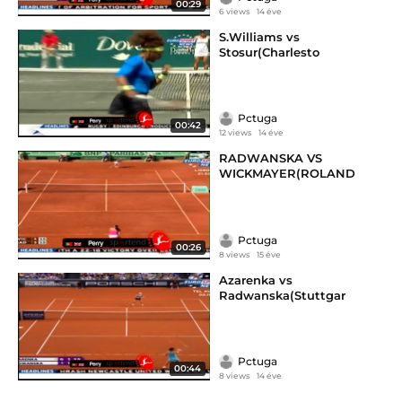
00:29
6 views
14 éve
S.Williams vs
Stosur(Charlesto
Pctuga
00:42
12 views
14 éve
RADWANSKA VS
WICKMAYER(ROLAND
Pctuga
00:26
8 views
15 éve
Azarenka vs
Radwanska(Stuttgar
Pctuga
00:44
8 views
14 éve