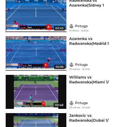
Radwanska vs
Azarenka(Sidney 1
Pctuga
00:43
3 views
14 éve
Azarenka vs
Radwanska(Madrid 1
Pctuga
00:36
10 views
14 éve
Williams vs
Radwanska(Miami 1/
Pctuga
00:48
33 views
14 éve
Jankovic vs
Radwanska(Dubai 1/