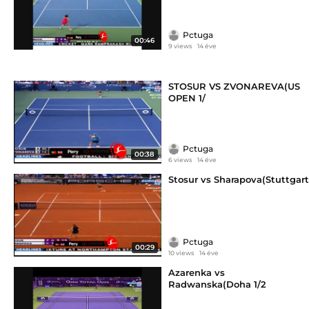
Pctuga
00:46
9 views
14 éve
STOSUR VS ZVONAREVA(US
OPEN 1/
Pctuga
00:38
6 views
14 éve
Stosur vs Sharapova(Stuttgart
Pctuga
00:29
10 views
14 éve
Azarenka vs
Radwanska(Doha 1/2