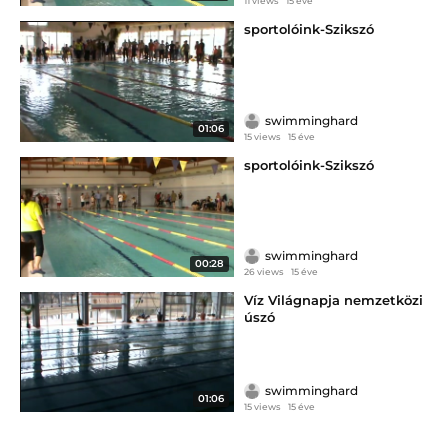
11 views
15 éve
sportolóink-Szikszó
swimminghard
01:06
15 views
15 éve
sportolóink-Szikszó
swimminghard
00:28
26 views
15 éve
Víz Világnapja nemzetközi
úszó
swimminghard
01:06
15 views
15 éve