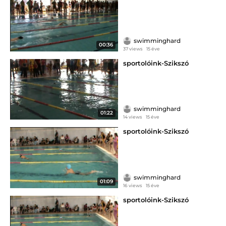
swimminghard
00:36
37 views
15 éve
sportolóink-Szikszó
swimminghard
01:22
14 views
15 éve
sportolóink-Szikszó
swimminghard
01:09
16 views
15 éve
sportolóink-Szikszó