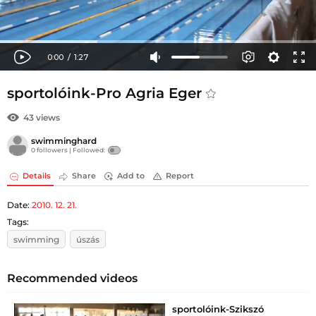
sportolóink-Pro Agria Eger
43 views
swimminghard
0 followers |
Followed:
Details
Share
Add to
Report
Date:
2010. 12. 21.
Tags:
swimming
úszás
Recommended videos
sportolóink-Szikszó