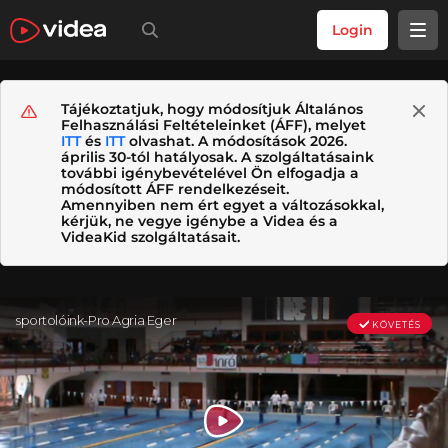
Login
Tájékoztatjuk, hogy módosítjuk Általános
Felhasználási Feltételeinket (ÁFF), melyet
ITT
és
ITT
olvashat. A módosítások 2026.
április 30-tól hatályosak. A szolgáltatásaink
további igénybevételével Ön elfogadja a
módosított ÁFF rendelkezéseit.
Amennyiben nem ért egyet a változásokkal,
kérjük, ne vegye igénybe a Videa és a
VideaKid szolgáltatásait.