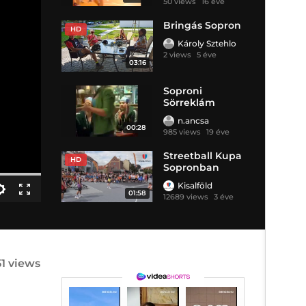
50 views
16 éve
Bringás Sopron
HD
Károly Sztehlo
2 views
5 éve
03:16
Soproni
Sörreklám
n.ancsa
00:28
985 views
19 éve
Streetball Kupa
HD
Sopronban
Kisalföld
01:58
12689 views
3 éve
51 views