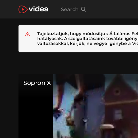
Search
Tájékoztatjuk, hogy módosítjuk Általános Fel
hatályosak. A szolgáltatásaink további igé
változásokkal, kérjük, ne vegye igénybe a Vid