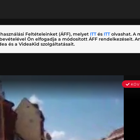
használási Feltételeinket (ÁFF), melyet
ITT
és
ITT
olvashat. A m
nybevételével Ön elfogadja a módosított ÁFF rendelkezéseit.
ea és a VideaKid szolgáltatásait.