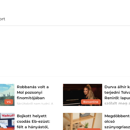
ort
Robbanás volt a
Durva álhír 
Mol pozsonyi
terjedni Tolv
finomítójában
Reniről: lap
VG
Borsonline
szólalt meg
Sérültekről nem tudni. A
friss információk szerint a
balesetről
lángokat megfékezték.
Tolvai Reni tisztá
Bojkott helyett
Megdöbbent
ért vádakat.
csodás Eb-ezüst:
olcsó
félt a hányástól,
szúnyogriasz