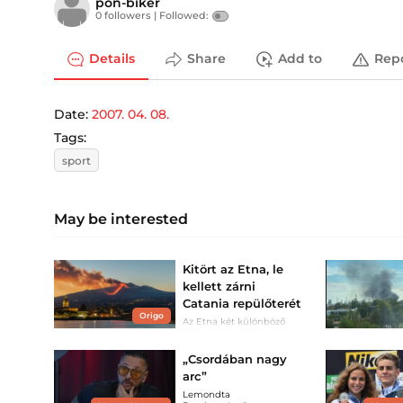
pon-biker
0 followers |
Followed:
Details
Share
Add to
Rep
Date:
2007. 04. 08.
Tags:
sport
May be interested
Kitört az Etna, le
kellett zárni
Catania repülőterét
Origo
Az Etna két különböző
kráteréből tört elő a láva.
„Csordában nagy
arc”
Lemondta