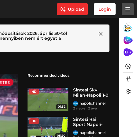
Upload
Login
ódosítások 2026. április 30-tól
 Amennyiben nem ért egyet a
Recommended videos
Sintesi Sky
HD
Milan-Napoli 1-0
napolichannel
01:52
2 views
2 éve
Sintesi Rai
HD
Sport Napoli-
Milan 2-2
napolichannel
05:20