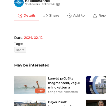
napolichannel
9 followers |
Followed:
Details
Share
Add to
Rep
Date:
2024. 02. 12.
Tags:
sport
May be interested
Lányát próbálta
megmenteni, végül
mindketten a
Origo
tengerbe fulladtak
A parton tartózkodók,
valamint több szörfös is
Bayer Zsolt:
azonnal a segítségükre
siettek.