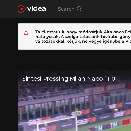
Search
Tájékoztatjuk, hogy módosítjuk Általános Fel
hatályosak. A szolgáltatásaink további igé
változásokkal, kérjük, ne vegye igénybe a Vid