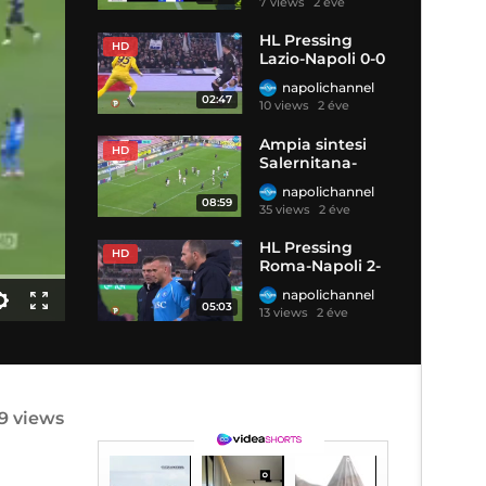
7 views
2 éve
HL Pressing
HD
Lazio-Napoli 0-0
napolichannel
02:47
10 views
2 éve
Ampia sintesi
HD
Salernitana-
Napoli 0-2
napolichannel
08:59
35 views
2 éve
HL Pressing
HD
Roma-Napoli 2-
0
napolichannel
05:03
13 views
2 éve
9 views