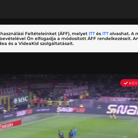
használási Feltételeinket (ÁFF), melyet
ITT
és
ITT
olvashat. A m
nybevételével Ön elfogadja a módosított ÁFF rendelkezéseit.
ea és a VideaKid szolgáltatásait.