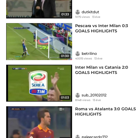
dutkitdut
01:33
1075 views
13 éve
Pescara vs Inter Milan 0:3
GOALS HIGHLIGHTS
betrilino
01:30
40015 views
13 éve
Inter Milan vs Catania 2:0
GOALS HIGHLIGHTS
sub_20102012
01:03
8148 views
13 éve
Roma vs Atalanta 3:0 GOALS
HIGHLIGHTS
paleecardo712