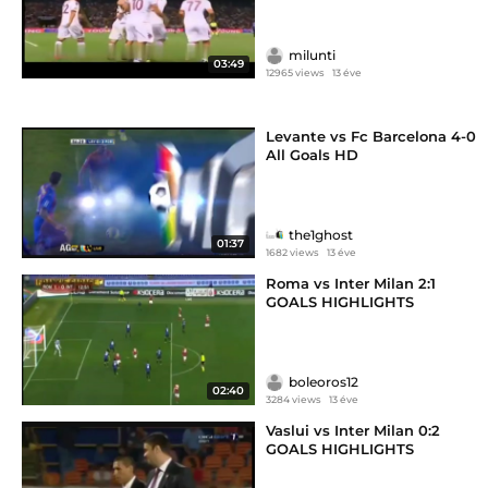
milunti
03:49
12965 views
13 éve
Levante vs Fc Barcelona 4-0
All Goals HD
the1ghost
01:37
1682 views
13 éve
Roma vs Inter Milan 2:1
GOALS HIGHLIGHTS
boleoros12
02:40
3284 views
13 éve
Vaslui vs Inter Milan 0:2
GOALS HIGHLIGHTS