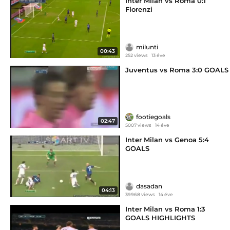
Inter Milan vs Roma 0:1
Florenzi
milunti
00:43
252 views
13 éve
Juventus vs Roma 3:0 GOALS
footiegoals
02:47
5007 views
14 éve
Inter Milan vs Genoa 5:4
GOALS
dasadan
04:13
39968 views
14 éve
Inter Milan vs Roma 1:3
GOALS HIGHLIGHTS