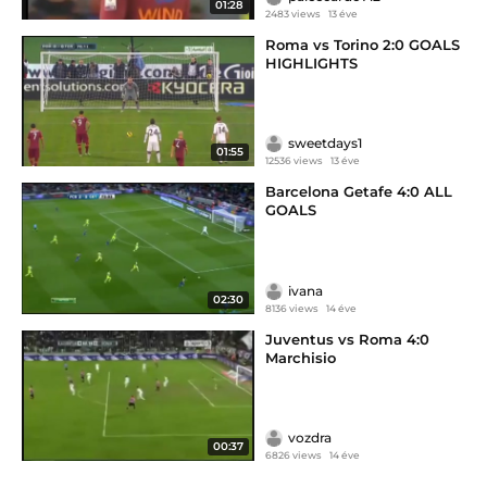
01:28
2483 views
13 éve
Roma vs Torino 2:0 GOALS
HIGHLIGHTS
sweetdays1
01:55
12536 views
13 éve
Barcelona Getafe 4:0 ALL
GOALS
ivana
02:30
8136 views
14 éve
Juventus vs Roma 4:0
Marchisio
vozdra
00:37
6826 views
14 éve