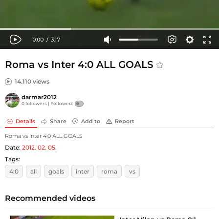
Roma vs Inter 4:0 ALL GOALS
14.110 views
darmar2012
0 followers |
Followed:
Details
Share
Add to
Report
Roma vs Inter 4:0 ALL GOALS
Date:
2012. 02. 05.
Tags:
4:0
all
goals
inter
roma
vs
Recommended videos