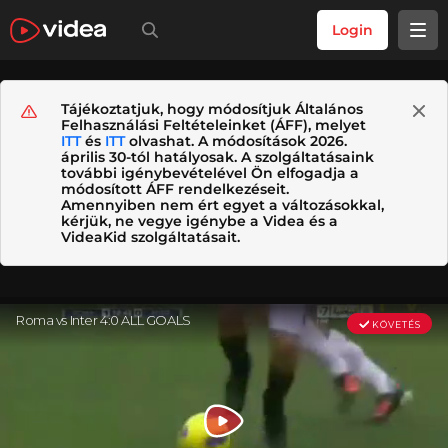
Login
Tájékoztatjuk, hogy módosítjuk Általános
Felhasználási Feltételeinket (ÁFF), melyet
ITT
és
ITT
olvashat. A módosítások 2026.
április 30-tól hatályosak. A szolgáltatásaink
további igénybevételével Ön elfogadja a
módosított ÁFF rendelkezéseit.
Amennyiben nem ért egyet a változásokkal,
kérjük, ne vegye igénybe a Videa és a
VideaKid szolgáltatásait.