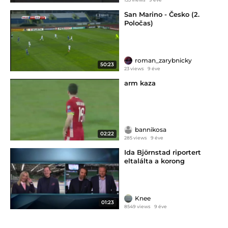
San Marino - Česko (2.
Poločas)
roman_zarybnicky
50:23
23 views
9 éve
arm kaza
bannikosa
02:22
285 views
9 éve
Ida Björnstad riportert
eltalálta a korong
Knee
01:23
8549 views
9 éve