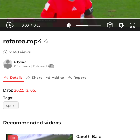
referee.mp4
2.140 views
Elbow
21 followers |
Followed:
Details
Share
Add to
Report
Date:
2022. 12. 05.
Tags:
sport
Recommended videos
Gareth Bale
HD