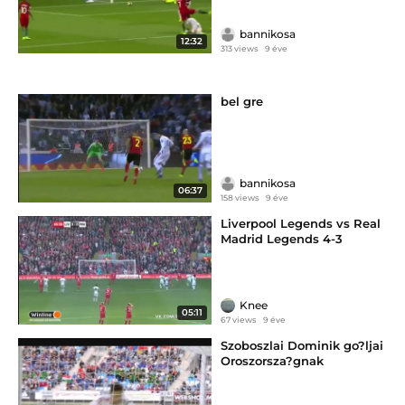
bannikosa
12:32
313 views
9 éve
bel gre
bannikosa
06:37
158 views
9 éve
Liverpool Legends vs Real
Madrid Legends 4-3
Knee
05:11
67 views
9 éve
Szoboszlai Dominik go?ljai
Oroszorsza?gnak