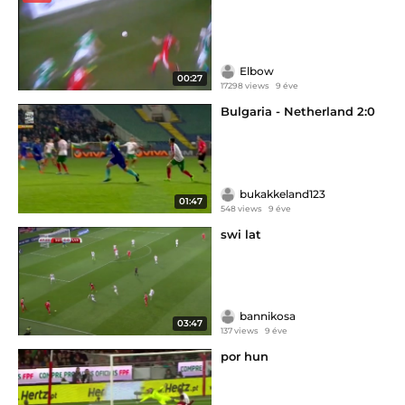
Elbow
00:27
17298 views
9 éve
Bulgaria - Netherland 2:0
bukakkeland123
01:47
548 views
9 éve
swi lat
bannikosa
03:47
137 views
9 éve
por hun