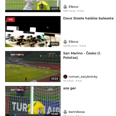
Elbow
02:17
9531 views
9 éve
Dave Steele halálos balesete
HD
Elbow
00:41
42278 views
9 éve
San Marino - Česko (1.
Poločas)
roman_zarybnicky
53:23
94 views
9 éve
aze ger
bannikosa
12:48
155 views
9 éve