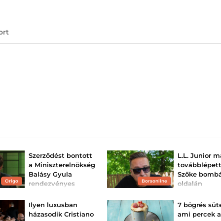
ort
Szerződést bontott
L.L. Junior m
a Miniszterelnökség
továbblépet
Balásy Gyula
Szőke bomb
Origo
Borsonline
rendezvényes
oldalán
cégével
mutatkozott
FOTÓ
Folytatódik a korábbi
Ilyen luxusban
7 bögrés sü
állami szerződések
L. L. Junior újra
házasodik Cristiano
ami percek a
felülvizsgálata a
van.
kormányváltás után.