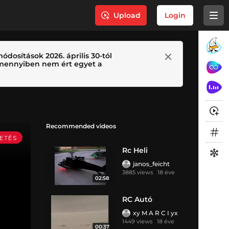
Upload
Login
ódosítások 2026. április 30-tól
 Amennyiben nem ért egyet a
Recommended videos
Rc Heli
janos_feicht
3885 views
18 éve
02:58
RC Autó
xy M A R C I yx
1449 views
18 éve
00:37