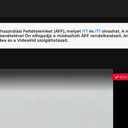
használási Feltételeinket (ÁFF), melyet
ITT
és
ITT
olvashat. A m
nybevételével Ön elfogadja a módosított ÁFF rendelkezéseit.
ea és a VideaKid szolgáltatásait.