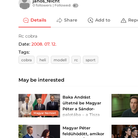
janos_feicht
0 followers |
Followed:
Details
Share
Add to
Rep
Rc cobra
Date:
2008. 07. 12.
Tags:
cobra
heli
modell
rc
sport
May be interested
Baka Andrást
ültetné be Magyar
Péter a Sándor-
Magyar Nemzet
palotába – a Tisza
jelöltje is
felmentette
Magyar Péter
Strasbourgb...
feldühödött, amikor