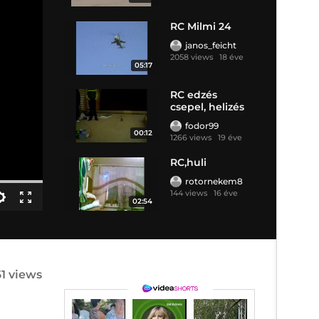
RC Milmi 24
janos_feicht
2058 views
18 éve
05:17
RC edzés
csepel, helizés
fodor99
00:12
1266 views
19 éve
RC,huli
rotornekem8
144 views
16 éve
02:54
61 views