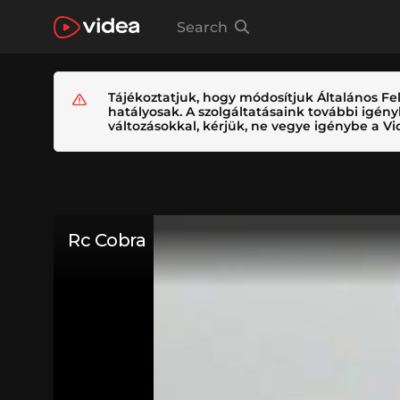
Search
Tájékoztatjuk, hogy módosítjuk Általános Fel
hatályosak. A szolgáltatásaink további igé
változásokkal, kérjük, ne vegye igénybe a Vid