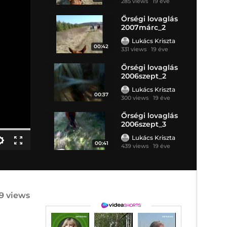
285 views
19 éve
Őrségi lovaglás
2007márc_2
Lukács Kriszta
00:42
331 views
19 éve
Őrségi lovaglás
2006szept_2
Lukács Kriszta
00:37
300 views
19 éve
Őrségi lovaglás
2006szept_3
Lukács Kriszta
00:41
439 views
19 éve
9 views