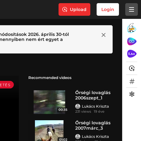
Upload
Login
ódosítások 2026. április 30-tól
 Amennyiben nem ért egyet a
Recommended videos
Őrségi lovaglás
2006szept_1
Lukács Kriszta
00:35
231 views
19 éve
Őrségi lovaglás
2007márc_3
Lukács Kriszta
01:02