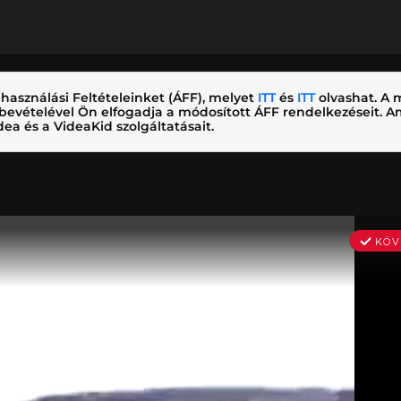
használási Feltételeinket (ÁFF), melyet
ITT
és
ITT
olvashat. A m
nybevételével Ön elfogadja a módosított ÁFF rendelkezéseit.
ea és a VideaKid szolgáltatásait.