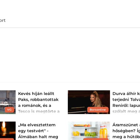
ort
Kevés híján leállt
Durva álhír 
Paks, robbantottak
terjedni Tolv
a románok, és a
Reniről: lap
VG
Borsonline
Tesco is megtörte a
szólalt meg
csendet a magyar
balesetről
hálózat e...
Tolvai Reni tisztá
„Ma elvesztettem
Áramszünet 
ért vádakat.
Energiaválság, Paks, csőd
egy testvért" -
hőségben? Í
és reptéri taxis káosz: a
Álmában halt meg
meg a hűtő
hét legfontosabb