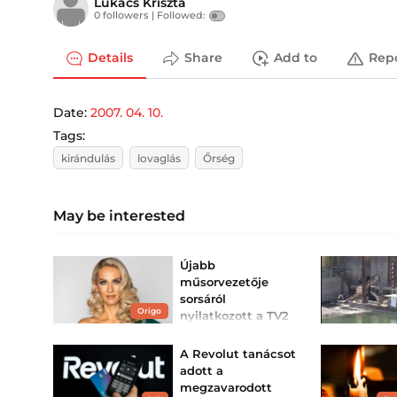
Lukács Kriszta
0 followers |
Followed:
Details
Share
Add to
Rep
Date:
2007. 04. 10.
Tags:
kirándulás
lovaglás
Őrség
May be interested
Újabb
műsorvezetője
sorsáról
Origo
nyilatkozott a TV2
Hatalmas változások
zajlanak jelenleg a
A Revolut tanácsot
csatornánál.
adott a
megzavarodott