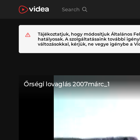
Search
Tájékoztatjuk, hogy módosítjuk Általános Fel
hatályosak. A szolgáltatásaink további igé
változásokkal, kérjük, ne vegye igénybe a Vid