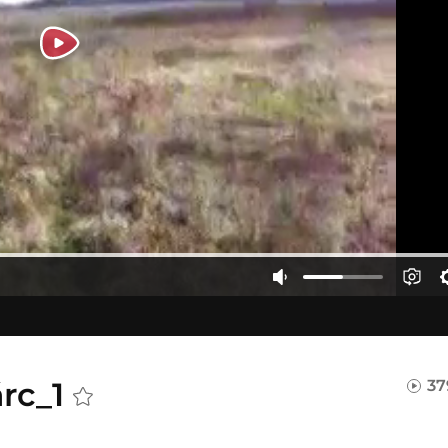
árc_1
37