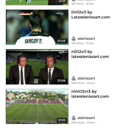
01:17
159 views
12 éve
lini12vi1 by
Lateralenissart.com
alainissart
01:48
193 views
12 éve
nili12vi1 by
lateralenissart.com
alainissart
01:08
348 views
12 éve
nimt12vi3 by
lateralenissart.com
alainissart
01:35
209 views
12 éve