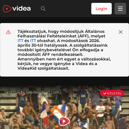
Login
Tájékoztatjuk, hogy módosítjuk Általános
Felhasználási Feltételeinket (ÁFF), melyet
ITT
és
ITT
olvashat. A módosítások 2026.
április 30-tól hatályosak. A szolgáltatásaink
további igénybevételével Ön elfogadja a
módosított ÁFF rendelkezéseit.
Amennyiben nem ért egyet a változásokkal,
kérjük, ne vegye igénybe a Videa és a
VideaKid szolgáltatásait.