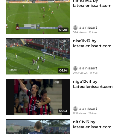
nimt11vi2 by
lateralenissart.com
alainissart
01:28
544 views
13 éve
niso11vi3 by
lateralenissart.com
alainissart
06:14
2752 views
13 éve
nigu12vi1 by
Lateralenissart.com
alainissart
00:31
1251 views
12 éve
nitr11vi3 by
lateralenissart.com