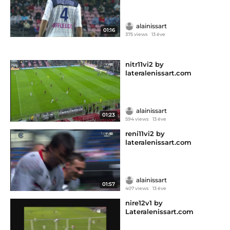
alainissart
01:16
375 views
13 éve
nitr11vi2 by
lateralenissart.com
alainissart
01:23
594 views
13 éve
reni11vi2 by
lateralenissart.com
alainissart
01:57
407 views
13 éve
nire12v1 by
Lateralenissart.com