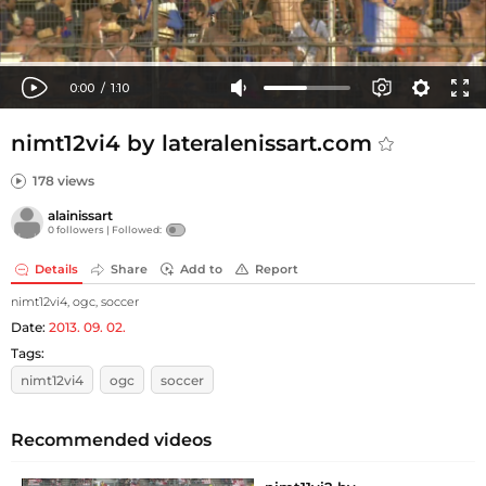
nimt12vi4 by lateralenissart.com
178 views
alainissart
0 followers |
Followed:
Details
Share
Add to
Report
nimt12vi4, ogc, soccer
Date:
2013. 09. 02.
Tags:
nimt12vi4
ogc
soccer
Recommended videos