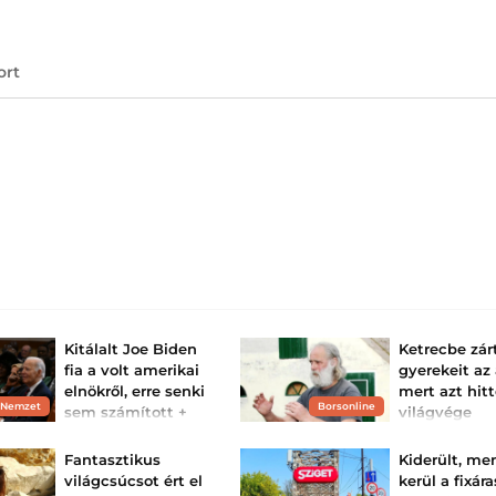
ort
Kitálalt Joe Biden
Ketrecbe zár
fia a volt amerikai
gyerekeit az
elnökről, erre senki
mert azt hitt
 Nemzet
Borsonline
sem számított +
világvége
videó
Sokkoló részletek
ki arról a holland
Meglepő interjúban
Fantasztikus
Kiderült, me
családról, amely
nyitotta meg a Biden
tagjait saját apju
világcsúcsot ért el
kerül a fixára
család legbelső
fogva csaknem tí
magánéletét Hunter