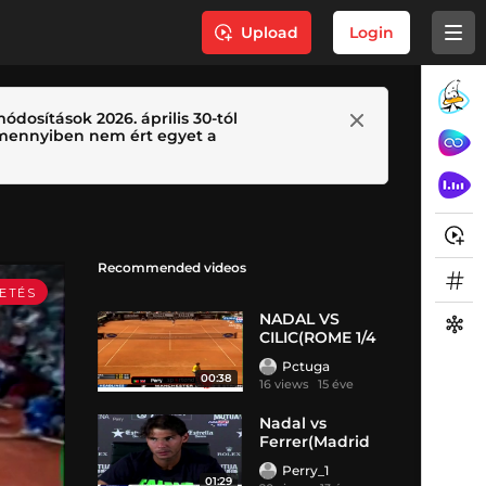
Upload
Login
ódosítások 2026. április 30-tól
 Amennyiben nem ért egyet a
Recommended videos
NADAL VS
CILIC(ROME 1/4
FINALS
Pctuga
00:38
16 views
15 éve
Nadal vs
Ferrer(Madrid
Open 1/4 Finals)
Perry_1
01:29