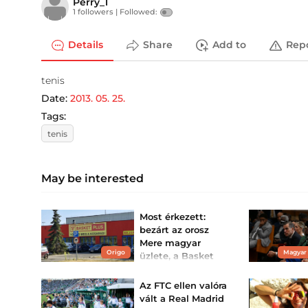
Perry_1
1 followers |
Followed:
Details
Share
Add to
Rep
tenis
Date:
2013. 05. 25.
Tags:
tenis
May be interested
Most érkezett:
bezárt az orosz
Mere magyar
Origo
Magyar
üzlete, a Basket
Plus
Váratlan hírek láttak
Az FTC ellen valóra
napvilágot.
vált a Real Madrid