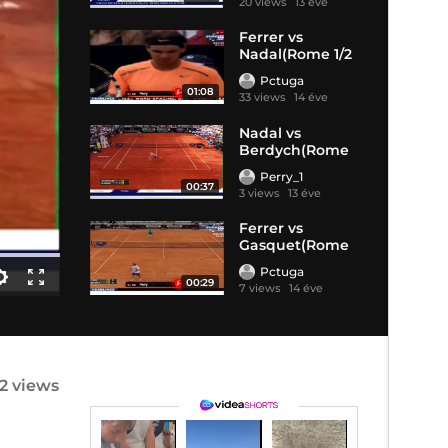
20 views
13 éve
Ferrer vs
Nadal(Rome 1/2
Final
Pctuga
01:08
33 views
14 éve
Nadal vs
Berdych(Rome
1/2 Finals)
Perry_1
00:37
3 views
13 éve
Ferrer vs
Gasquet(Rome
1/4 Fin
Pctuga
00:29
7 views
14 éve
12 views