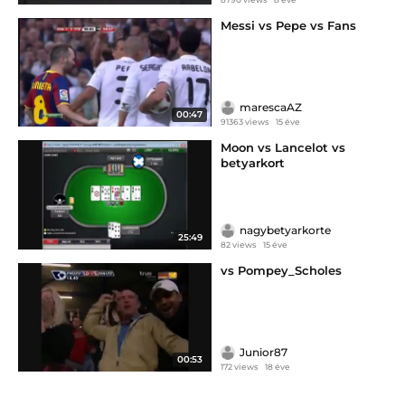
Messi vs Pepe vs Fans
marescaAZ
00:47
91363 views
15 éve
Moon vs Lancelot vs
betyarkort
nagybetyarkorte
25:49
82 views
15 éve
vs Pompey_Scholes
Junior87
00:53
172 views
18 éve