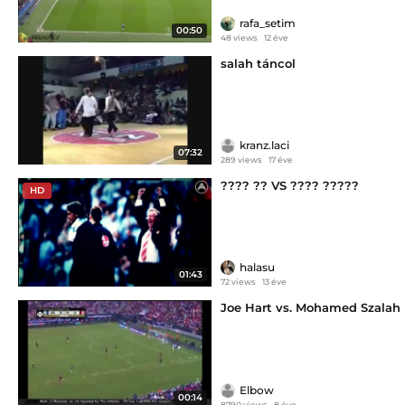
rafa_setim
00:50
48 views
12 éve
salah táncol
kranz.laci
07:32
289 views
17 éve
???? ?? VS ???? ?????
HD
halasu
01:43
72 views
13 éve
Joe Hart vs. Mohamed Szalah
Elbow
00:14
8790 views
8 éve