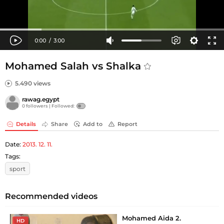
Mohamed Salah vs Shalka
5.490 views
rawag.egypt
0 followers |
Followed:
Details
Share
Add to
Report
Date:
2013. 12. 11.
Tags:
sport
Recommended videos
Mohamed Aida 2.
HD