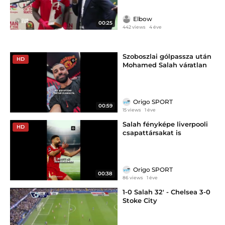
Elbow
00:25
442 views
4 éve
Szoboszlai gólpassza után
HD
Mohamed Salah váratlan
bejelentést tett
Origo SPORT
00:59
15 views
1 éve
Salah fényképe liverpooli
HD
csapattársakat is
megrémisztett
Origo SPORT
00:38
86 views
1 éve
1-0 Salah 32' - Chelsea 3-0
Stoke City