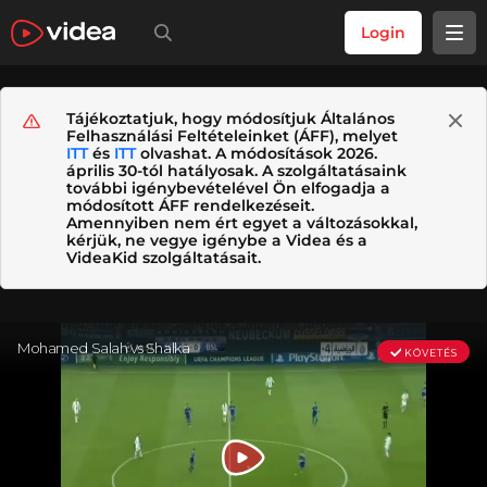
Login
Tájékoztatjuk, hogy módosítjuk Általános
Felhasználási Feltételeinket (ÁFF), melyet
ITT
és
ITT
olvashat. A módosítások 2026.
április 30-tól hatályosak. A szolgáltatásaink
további igénybevételével Ön elfogadja a
módosított ÁFF rendelkezéseit.
Amennyiben nem ért egyet a változásokkal,
kérjük, ne vegye igénybe a Videa és a
VideaKid szolgáltatásait.