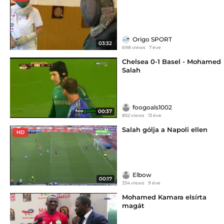
Origo SPORT
03:32
698 views
7 éve
Chelsea 0-1 Basel - Mohamed
Salah
foogoals1002
00:37
852 views
13 éve
Salah gólja a Napoli ellen
HD
Elbow
00:17
334 views
9 éve
Mohamed Kamara elsírta
magát