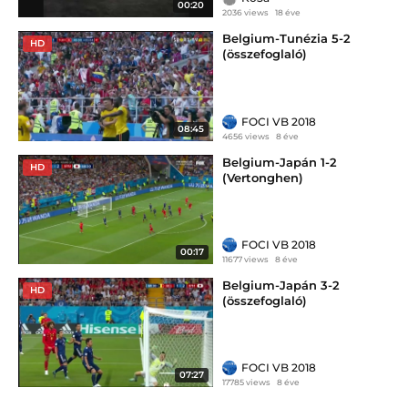
00:20
2036 views
18 éve
Belgium-Tunézia 5-2
HD
(összefoglaló)
FOCI VB 2018
08:45
4656 views
8 éve
Belgium-Japán 1-2
HD
(Vertonghen)
FOCI VB 2018
00:17
11677 views
8 éve
Belgium-Japán 3-2
HD
(összefoglaló)
FOCI VB 2018
07:27
17785 views
8 éve