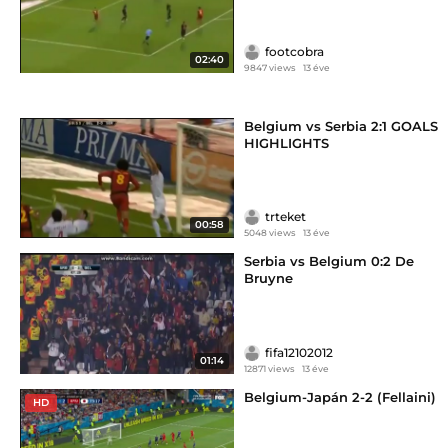
footcobra
02:40
9847 views
13 éve
Belgium vs Serbia 2:1 GOALS
HIGHLIGHTS
trteket
00:58
5048 views
13 éve
Serbia vs Belgium 0:2 De
Bruyne
fifa12102012
01:14
12871 views
13 éve
Belgium-Japán 2-2 (Fellaini)
HD