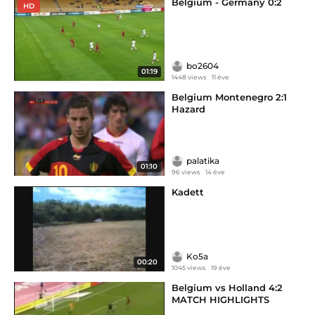
Belgium - Germany 0:2
HD
bo2604
01:19
1448 views
11 éve
Belgium Montenegro 2:1
Hazard
palatika
01:10
96 views
14 éve
Kadett
Ko5a
00:20
1045 views
19 éve
Belgium vs Holland 4:2
MATCH HIGHLIGHTS