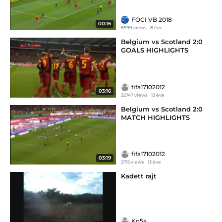
FOCI VB 2018
00:16
8599 views
8 éve
Belgium vs Scotland 2:0
GOALS HIGHLIGHTS
fifa17102012
03:16
32747 views
13 éve
Belgium vs Scotland 2:0
MATCH HIGHLIGHTS
fifa17102012
03:19
2715 views
13 éve
Kadett rajt
Ko5a