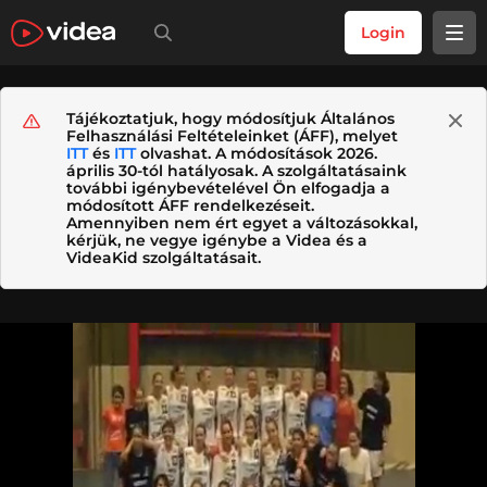
Login
Tájékoztatjuk, hogy módosítjuk Általános
Felhasználási Feltételeinket (ÁFF), melyet
ITT
és
ITT
olvashat. A módosítások 2026.
április 30-tól hatályosak. A szolgáltatásaink
további igénybevételével Ön elfogadja a
módosított ÁFF rendelkezéseit.
Amennyiben nem ért egyet a változásokkal,
kérjük, ne vegye igénybe a Videa és a
VideaKid szolgáltatásait.