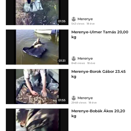
Merenye
01:35
543 views
18 éve
Merenye-Ulmer Tamás 20,00
kg
Merenye
01:31
848 views
18 éve
Merenye-Borok Gábor 23.45
kg
Merenye
01:55
2948 views
18 éve
Merenye-Bobák Ákos 20,20
kg