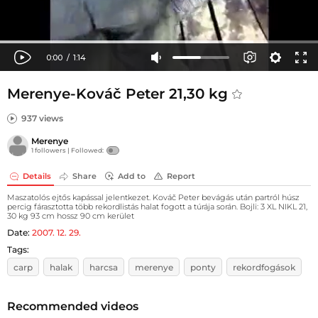
Merenye-Kováč Peter 21,30 kg
937 views
Merenye
1 followers |
Followed:
Details
Share
Add to
Report
Maszatolós ejtős kapással jelentkezet. Kováč Peter bevágás után partról húsz
percig fárasztotta több rekordlistás halat fogott a túrája során. Bojli: 3 XL NIKL 21,
30 kg 93 cm hossz 90 cm kerület
Date:
2007. 12. 29.
Tags:
carp
halak
harcsa
merenye
ponty
rekordfogások
Recommended videos