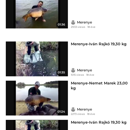
Merenye
01:36
2933 views
18 éve
Merenye-Iván Rajkó 19,30 kg
Merenye
01:35
1015 views
18 éve
Merenye-Nemet Marek 23,00
kg
Merenye
01:24
2273 views
18 éve
Merenye-Iván Rajkó 19,30 kg