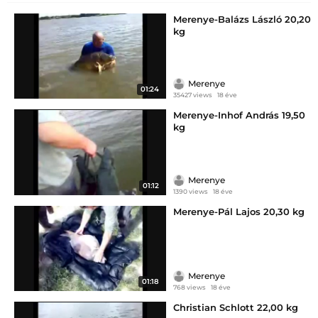
Merenye-Balázs László 20,20
kg
Merenye
01:24
35427 views
18 éve
Merenye-Inhof András 19,50
kg
Merenye
01:12
1390 views
18 éve
Merenye-Pál Lajos 20,30 kg
Merenye
01:18
768 views
18 éve
Christian Schlott 22,00 kg