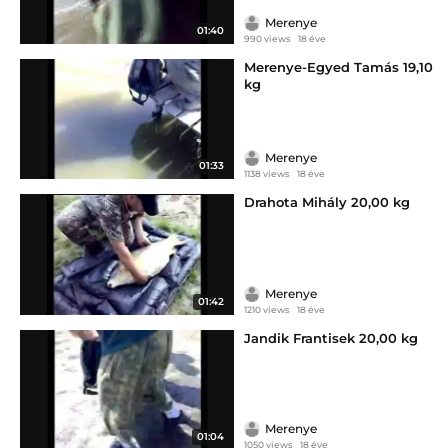
Merenye
01:40
990 views
18 éve
Merenye-Egyed Tamás 19,10
kg
Merenye
01:33
1138 views
18 éve
Drahota Mihály 20,00 kg
Merenye
01:42
1210 views
18 éve
Jandik Frantisek 20,00 kg
Merenye
01:04
1050 views
18 éve