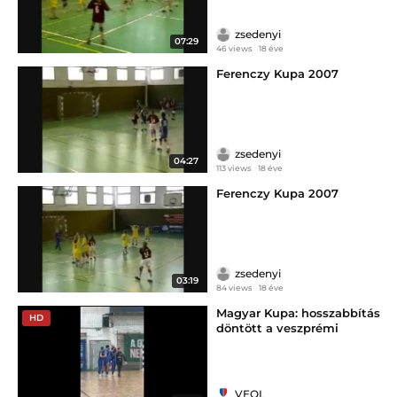
zsedenyi
07:29
46 views
18 éve
Ferenczy Kupa 2007
zsedenyi
04:27
113 views
18 éve
Ferenczy Kupa 2007
zsedenyi
03:19
84 views
18 éve
Magyar Kupa: hosszabbítás
HD
döntött a veszprémi
futsalcsatában
VEOL