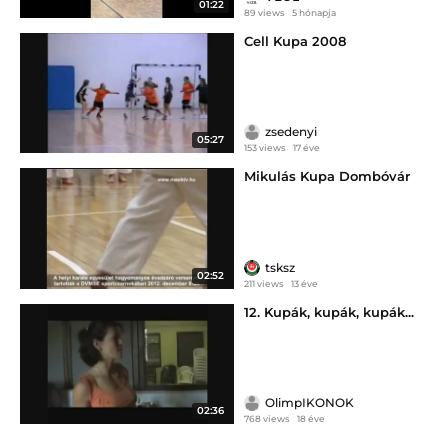
01:22
89 views
5 hónapja
Cell Kupa 2008
zsedenyi
05:27
153 views
17 éve
Mikulás Kupa Dombóvár
tsksz
02:52
211 views
13 éve
12. Kupák, kupák, kupák...
OlimpIKONOK
02:36
768 views
18 éve