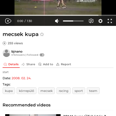
mecsek kupa
255 views
bjnano
0 followers |
Followed:
Details
Share
Add to
Report
start
Date:
2008. 02. 24.
Tags:
kupa
körrepülő
mecsek
racing
sport
team
Recommended videos