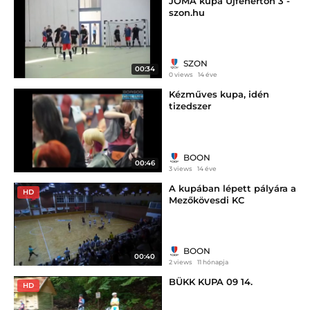
JOMA kupa Újfehértón 3 -
szon.hu
SZON
00:34
0 views
14 éve
Kézműves kupa, idén
tizedszer
BOON
00:46
3 views
14 éve
A kupában lépett pályára a
HD
Mezőkövesdi KC
BOON
00:40
2 views
11 hónapja
BÜKK KUPA 09 14.
HD