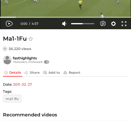
Ma1-1Fu
56.220 views
fasthighlights
1 followers |
Followed:
Details
Share
Add to
Report
Date:
2011. 02. 27.
Tags:
ma1-1fu
Recommended videos