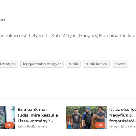
ort
 vakon első helyezett : Kuti Mátyás (Hungary)15db hibátlan kira
i mátyás
leggyorsabb magyar
rubik
rubik kocka
vakon
Ez a bank már
Itt az első fo
tudja, mire készül a
Nagyfiúk 3.
Tisza-kormány? –
forgatásáról
VG
Life
köszönik, nem
meg, kik tér
kérnek többet az
vissza a szer