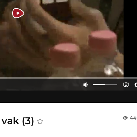
 vak (3)
44