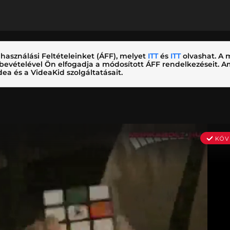
használási Feltételeinket (ÁFF), melyet
ITT
és
ITT
olvashat. A m
nybevételével Ön elfogadja a módosított ÁFF rendelkezéseit.
ea és a VideaKid szolgáltatásait.