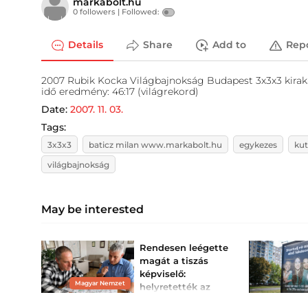
markabolt.hu
0 followers |
Followed:
Details
Share
Add to
Rep
2007 Rubik Kocka Világbajnokság Budapest 3x3x3 kirakás
idő eredmény: 46:17 (világrekord)
Date:
2007. 11. 03.
Tags:
3x3x3
baticz milan www.markabolt.hu
egykezes
kut
világbajnokság
May be interested
Rendesen leégette
magát a tiszás
képviselő:
Magyar Nemzet
helyretették az
emberek, miután