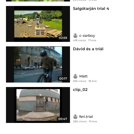
Salgótarján trial 4
c-zarboy
02:59
418 views
17 éve
Dávid és a triál
Matt
00:17
556 views
18 éve
clip_02
feri.trial
00:47
286 views
19 éve