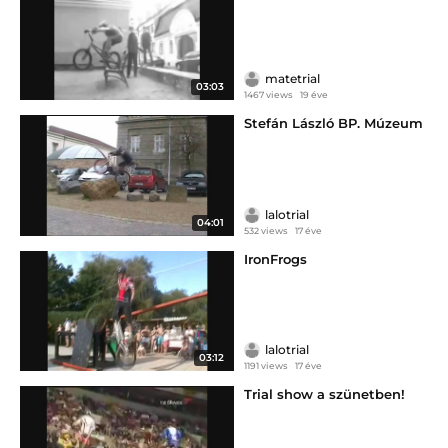
matetrial
03:03
1467 views
19 éve
Stefán László BP. Múzeum
lalotrial
04:01
532 views
17 éve
IronFrogs
lalotrial
03:12
1191 views
17 éve
Trial show a szünetben!