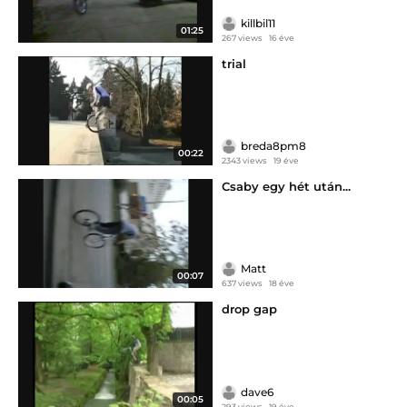
killbil11
01:25
267 views
16 éve
trial
breda8pm8
00:22
2343 views
19 éve
Csaby egy hét után...
Matt
00:07
637 views
18 éve
drop gap
dave6
00:05
293 views
19 éve