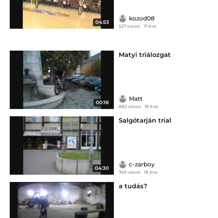
kozod08
04:53
527 views
17 éve
Matyi triálozgat
Matt
00:18
882 views
18 éve
Salgótarján trial
c-zarboy
04:30
749 views
18 éve
a tudás?