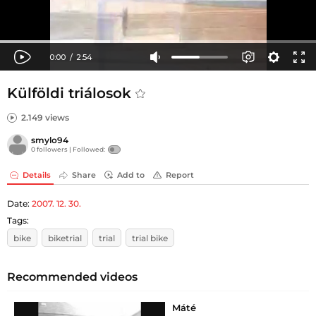
Külföldi triálosok
2.149 views
smylo94
0 followers |
Followed:
Details
Share
Add to
Report
Date:
2007. 12. 30.
Tags:
bike
biketrial
trial
trial bike
Recommended videos
Máté