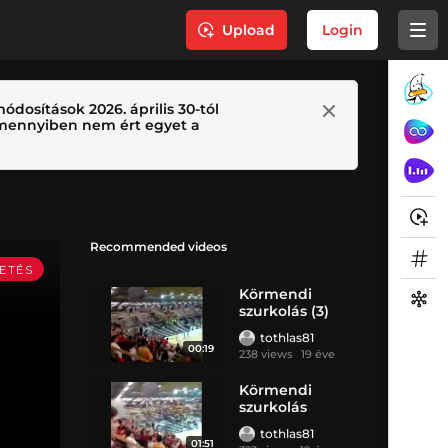
Upload
Login
ódosítások 2026. április 30-tól
 Amennyiben nem ért egyet a
Recommended videos
Körmendi
szurkolás (3)
tothlas81
00:19
238 views
19 éve
Körmendi
szurkolás
tothlas81
01:51