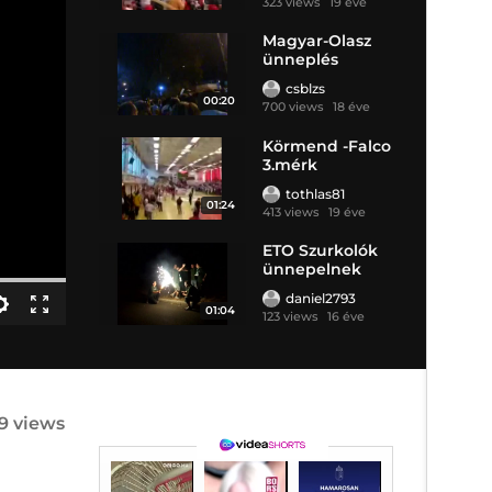
323 views
19 éve
Magyar-Olasz
ünneplés
csblzs
00:20
700 views
18 éve
Körmend -Falco
3.mérk
ünneplés
tothlas81
01:24
413 views
19 éve
ETO Szurkolók
ünnepelnek
daniel2793
01:04
123 views
16 éve
9 views