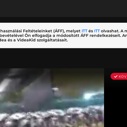
használási Feltételeinket (ÁFF), melyet
ITT
és
ITT
olvashat. A m
nybevételével Ön elfogadja a módosított ÁFF rendelkezéseit.
ea és a VideaKid szolgáltatásait.