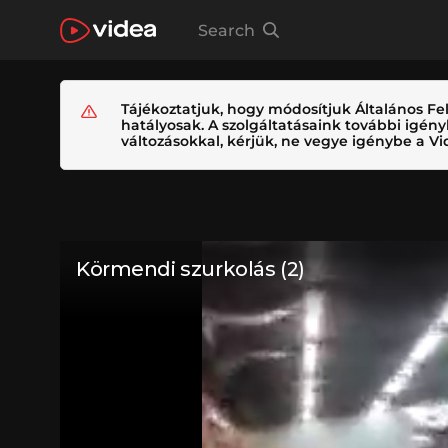
Search
Tájékoztatjuk, hogy módosítjuk Általános Fel
hatályosak. A szolgáltatásaink további igé
változásokkal, kérjük, ne vegye igénybe a Vid