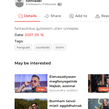
tothlas81
0 followers |
Followed:
Details
Share
Add to
Rep
fantasztikus győzelem utáni ünneplés
Date:
2007. 05. 16.
Tags:
hangulat
szurkolás
öröm
May be interested
Életveszélyesen
megfenyegették
Majkát, azonnal
Origo
Magyar
lemondta erdélyi
koncertjét
Az előadó feljelentést tesz.
Burnham tervei
miatt aggódhatnak