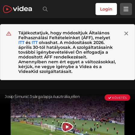
Login
Tájékoztatjuk, hogy módosítjuk Általános
Felhasználási Feltételeinket (ÁFF), melyet
ITT
és
ITT
olvashat. A módosítások 2026.
április 30-tól hatályosak. A szolgáltatásaink
további igénybevételével Ön elfogadja a
módosított ÁFF rendelkezéseit.
Amennyiben nem ért egyet a változásokkal,
kérjük, ne vegye igénybe a Videa és a
VideaKid szolgáltatásait.