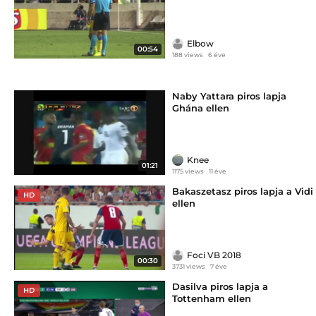
Elbow
00:54
188 views
6 éve
Naby Yattara piros lapja
Ghána ellen
Knee
01:21
1175 views
11 éve
Bakaszetasz piros lapja a Vidi
HD
ellen
Foci VB 2018
00:30
3731 views
7 éve
Dasilva piros lapja a
HD
Tottenham ellen