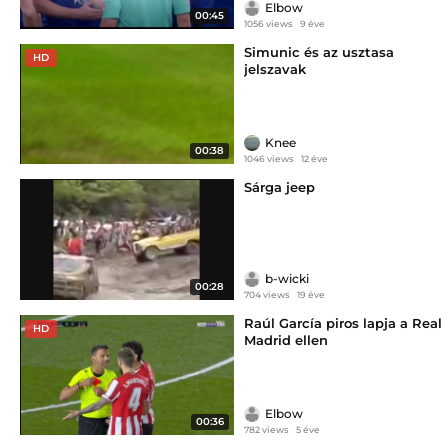
Elbow
00:45
1056 views
9 éve
Simunic és az usztasa
HD
jelszavak
Knee
00:38
1046 views
12 éve
Sárga jeep
b-wicki
00:28
704 views
19 éve
Raúl García piros lapja a Real
HD
Madrid ellen
Elbow
00:36
782 views
5 éve