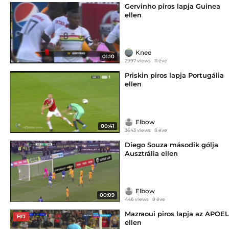
Gervinho piros lapja Guinea
ellen
Knee
01:10
2997 views
11 éve
Priskin piros lapja Portugália
ellen
Elbow
00:41
3643 views
8 éve
Diego Souza második gólja
Ausztrália ellen
Elbow
00:09
446 views
9 éve
Mazraoui piros lapja az APOEL
HD
ellen