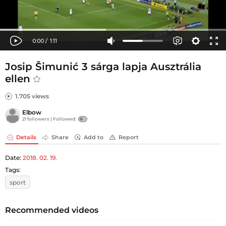
Josip Šimunić 3 sárga lapja Ausztrália
ellen
1.705 views
Elbow
21 followers |
Followed:
Details
Share
Add to
Report
Date:
2018. 02. 19.
Tags:
sport
Recommended videos