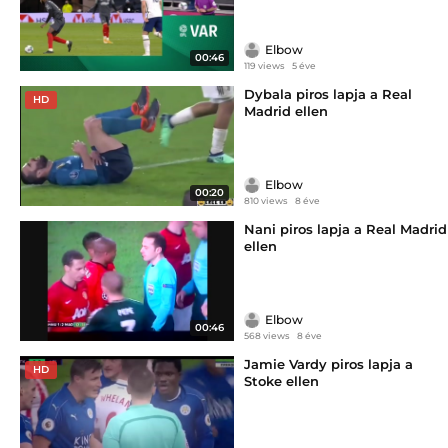
Elbow
00:46
119 views
5 éve
Dybala piros lapja a Real
HD
Madrid ellen
Elbow
00:20
810 views
8 éve
Nani piros lapja a Real Madrid
ellen
Elbow
00:46
568 views
8 éve
Jamie Vardy piros lapja a
HD
Stoke ellen