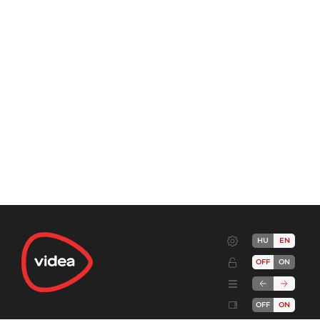
HU
EN
OFF
ON
OFF
ON