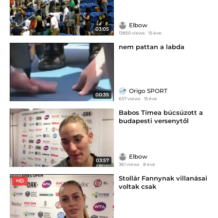
Elbow
03:05
13850 views
15 éve
nem pattan a labda
Origo SPORT
00:35
657 views
15 éve
Babos Tímea búcsúzott a
budapesti versenytől
Elbow
03:57
361 views
8 éve
Stollár Fannynak villanásai
HD
voltak csak