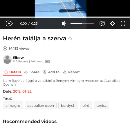
Herén találja a szerva
14.113 views
Elbow
21 followers |
Followed:
Details
Share
Add to
Report
Nem figyelt eléggé a vonalbíró a Berdych-Almagro meccsen az Australian
Openen.
Date:
2012. 01. 22.
Tags:
almagro
australian open
berdych
bíró
tenisz
Recommended videos