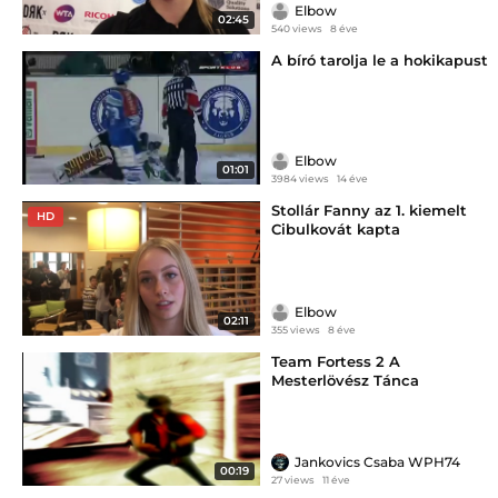
Elbow
02:45
540 views
8 éve
A bíró tarolja le a hokikapust
Elbow
01:01
3984 views
14 éve
Stollár Fanny az 1. kiemelt
HD
Cibulkovát kapta
Elbow
02:11
355 views
8 éve
Team Fortess 2 A
Mesterlövész Tánca
Jankovics Csaba WPH74
00:19
27 views
11 éve