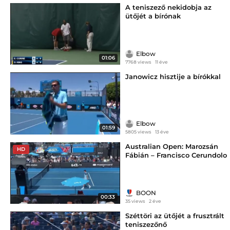
A teniszező nekidobja az
ütőjét a bírónak
Elbow
01:06
7768 views
11 éve
Janowicz hisztije a bírókkal
Elbow
01:59
5805 views
13 éve
Australian Open: Marozsán
HD
Fábián – Francisco Cerundolo
BOON
00:33
35 views
2 éve
Széttöri az ütőjét a frusztrált
teniszezőnő