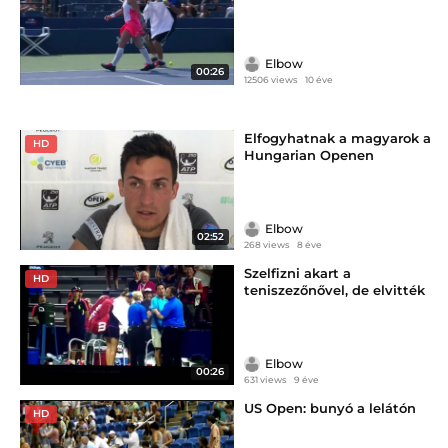
Elbow
00:26
12506 views
10 éve
Elfogyhatnak a magyarok a
HD
Hungarian Openen
Elbow
02:52
268 views
8 éve
Szelfizni akart a
HD
teniszezőnővel, de elvitték
Elbow
00:26
631 views
9 éve
US Open: bunyó a lelátón
HD