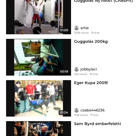
Guggolás fej fölött (CrossFit)
artie
01:09
1938 views
19 éve
Guggolás 200kg
jobbylaci
00:19
222 views
16 éve
Eger Kupa 2009!
csaba446236
01:24
708 views
17 éve
Sam Byrd emberfeletti