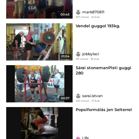
mark870811
00:43
167 views
14 éve
Vendel guggol 193kg.
jobbylaci
01:04
116 views
16 éve
Sárai stonemanPisti guggi
280
sarai.istvan
00:37
140 views
17 éve
Popsiformálás jen Selterrel
Life