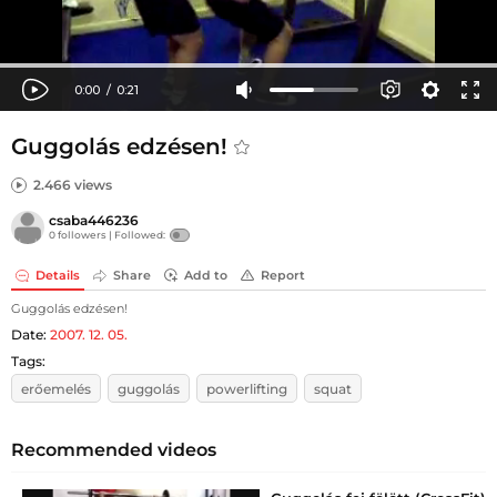
Guggolás edzésen!
2.466 views
csaba446236
0 followers |
Followed:
Details
Share
Add to
Report
Guggolás edzésen!
Date:
2007. 12. 05.
Tags:
erőemelés
guggolás
powerlifting
squat
Recommended videos