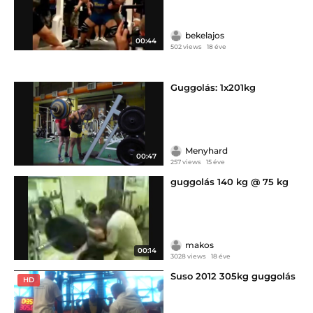
bekelajos
00:44
502 views
18 éve
Guggolás: 1x201kg
Menyhard
00:47
257 views
15 éve
guggolás 140 kg @ 75 kg
makos
00:14
3028 views
18 éve
Suso 2012 305kg guggolás
HD