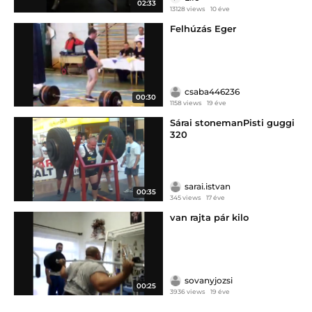
02:33
13128 views
10 éve
Felhúzás Eger
csaba446236
00:30
1158 views
19 éve
Sárai stonemanPisti guggi
320
sarai.istvan
00:35
345 views
17 éve
van rajta pár kilo
sovanyjozsi
00:25
3936 views
19 éve