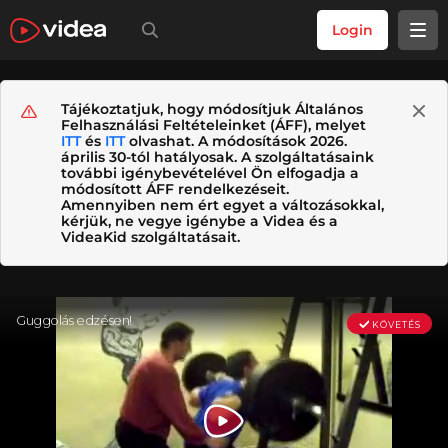
Login
Tájékoztatjuk, hogy módosítjuk Általános
Felhasználási Feltételeinket (ÁFF), melyet
ITT
és
ITT
olvashat. A módosítások 2026.
április 30-tól hatályosak. A szolgáltatásaink
további igénybevételével Ön elfogadja a
módosított ÁFF rendelkezéseit.
Amennyiben nem ért egyet a változásokkal,
kérjük, ne vegye igénybe a Videa és a
VideaKid szolgáltatásait.