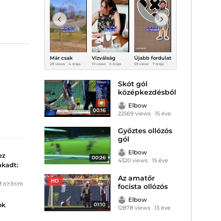
Már csak
Vízválság
Újabb fordulat
Vészesen
G
napok
helyett
a Robinson
kevés gáz van
l
28 views
4 órája
19 views
5 órája
59 views
7 órája
37 views
5 órája
6
választanak el
Facebook-
Tours
Európa
t
a Szigettől!
háború:
botrányában!
tárolóiban a
teljesen
tél előtt
ú
Skót gól
elszabadultak
l
középkezdésből
az indulatok
Elbow
00:16
22569 views
15 éve
Győztes ollózós
gól
Elbow
ez
00:26
4320 views
15 éve
akadt:
Az amatőr
HD
tazásra
focista ollózós
gólja
Elbow
illantást
ok
01:10
12878 views
13 éve
, most
ett.