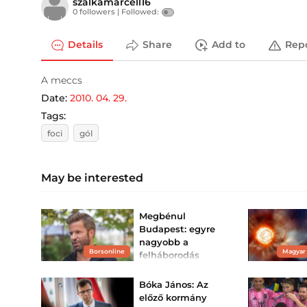
szalkamarcell16
0 followers |
Followed:
Details
Share
Add to
Rep
A meccs
Date:
2010. 04. 29.
Tags:
foci
gól
May be interested
Megbénul
Budapest: egyre
nagyobb a
Borsonline
Magyar
felháborodás
Sebestyén Balázs
bulija miatt –
Bóka János: Az
Vitézy Dávid is
előző kormány
megs...