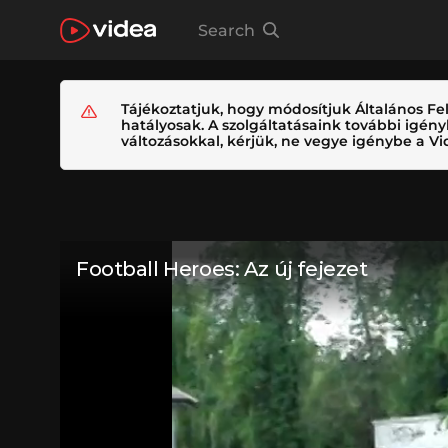
Search
Tájékoztatjuk, hogy módosítjuk Általános Fel
hatályosak. A szolgáltatásaink további igé
változásokkal, kérjük, ne vegye igénybe a Vid