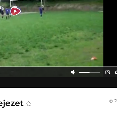
fejezet
2