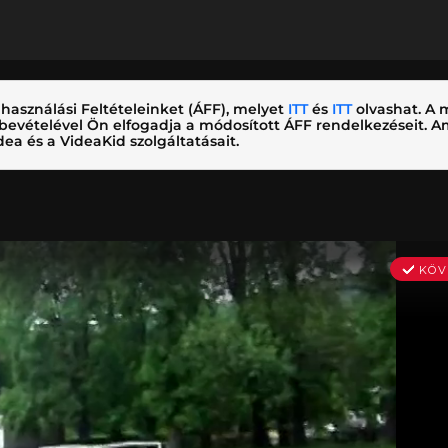
használási Feltételeinket (ÁFF), melyet
ITT
és
ITT
olvashat. A m
nybevételével Ön elfogadja a módosított ÁFF rendelkezéseit.
ea és a VideaKid szolgáltatásait.