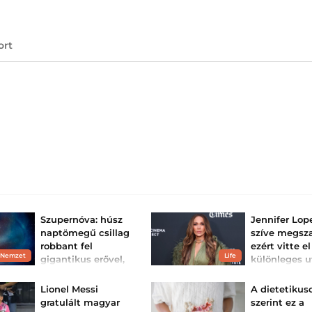
ort
Szupernóva: húsz
Jennifer Lop
naptömegű csillag
szíve megsz
robbant fel
ezért vitte el
 Nemzet
Life
gigantikus erővel,
különleges u
különös jelenséget
a gyerekeit
produkálva
Ritkán enged bep
Lionel Messi
A dietetikus
a családi életébe
Világszerte nagy
gratulált magyar
szerint ez a
azonban kivételt t
teljesítményű teleszkópok