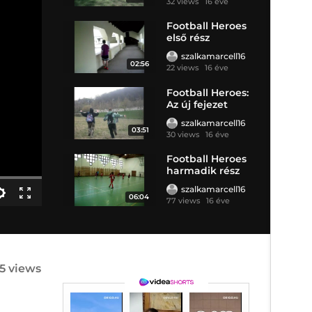
32 views
16 éve
Football Heroes
első rész
szalkamarcell16
02:56
22 views
16 éve
Football Heroes:
Az új fejezet
szalkamarcell16
03:51
30 views
16 éve
Football Heroes
harmadik rész
szalkamarcell16
06:04
77 views
16 éve
5 views