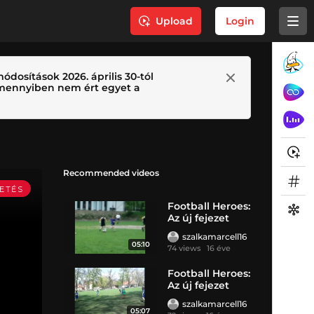
Upload
Login
ódosítások 2026. április 30-tól
 Amennyiben nem ért egyet a
Recommended videos
Football Heroes:
Az új fejezet
szalkamarcell16
05:10
74 views
16 éve
Football Heroes:
Az új fejezet
szalkamarcell16
05:07