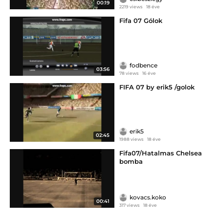
00:19
2219 views
18 éve
Fifa 07 Gólok
fodbence
03:56
78 views
16 éve
FIFA 07 by erik5 /golok
erik5
02:45
1988 views
18 éve
Fifa07/Hatalmas Chelsea
bomba
kovacs.koko
00:41
317 views
18 éve