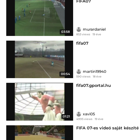
FIFA07
murardaniel
03:58
853 views
19 éve
fifa07
martin19940
00:54
590 views
18 éve
fifa07.gportal.hu
xavi05
01:21
4995 views
19 éve
FIFA 07-es videó saját készíté