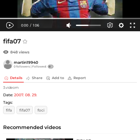
fifa07
848 views
martin19940
0 followers |
Followed:
Details
Share
Add to
Report
3.videom
Date:
2007. 08. 29.
Tags:
fifa
fifa07
foci
Recommended videos