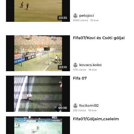
petojoci
03:35
5083 views
19 éve
Fifa07/Kovi és Csóti góljai
kovacs.koko
03:10
474 views
18 éve
Fifa 07
focitomi92
00:38
335 views
19 éve
Fifa07/Góljaim,cseleim