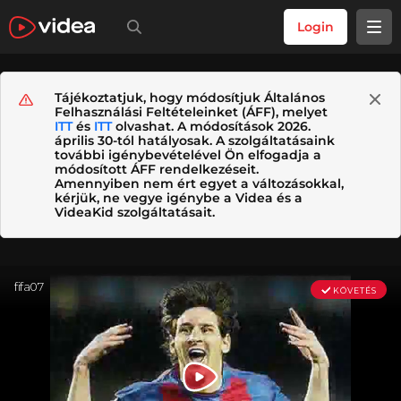
Login
Tájékoztatjuk, hogy módosítjuk Általános
Felhasználási Feltételeinket (ÁFF), melyet
ITT
és
ITT
olvashat. A módosítások 2026.
április 30-tól hatályosak. A szolgáltatásaink
további igénybevételével Ön elfogadja a
módosított ÁFF rendelkezéseit.
Amennyiben nem ért egyet a változásokkal,
kérjük, ne vegye igénybe a Videa és a
VideaKid szolgáltatásait.