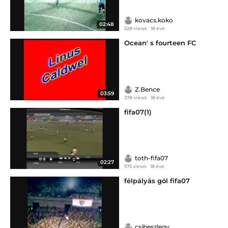
kovacs.koko
02:48
528 views
18 éve
Ocean' s fourteen FC
Z.Bence
03:59
378 views
18 éve
fifa07(1)
toth-fifa07
02:27
575 views
18 éve
félpályás gól fifa07
csibeszlegy