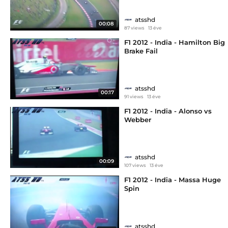
atsshd
00:08
87 views
13 éve
F1 2012 - India - Hamilton Big
Brake Fail
atsshd
00:17
91 views
13 éve
F1 2012 - India - Alonso vs
Webber
atsshd
00:09
107 views
13 éve
F1 2012 - India - Massa Huge
Spin
atsshd