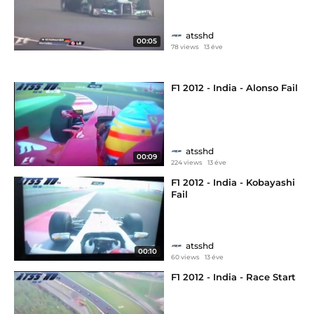
atsshd
00:05
78 views
13 éve
F1 2012 - India - Alonso Fail
atsshd
00:09
224 views
13 éve
F1 2012 - India - Kobayashi
Fail
atsshd
00:10
60 views
13 éve
F1 2012 - India - Race Start