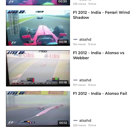
00:30
235 views
13 éve
F1 2012 - India - Ferrari Wind
Shadow
atsshd
00:18
134 views
13 éve
F1 2012 - India - Alonso vs
Webber
atsshd
00:18
197 views
13 éve
F1 2012 - India - Alonso Fail
atsshd
00:12
225 views
13 éve