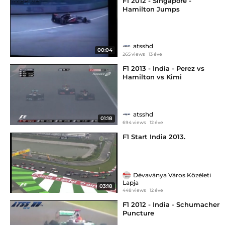
F1 2012 - Singapore -
Hamilton Jumps
atsshd
00:04
265 views
13 éve
F1 2013 - India - Perez vs
Hamilton vs Kimi
atsshd
01:18
694 views
12 éve
F1 Start India 2013.
Dévaványa Város Közéleti
Lapja
03:18
448 views
12 éve
F1 2012 - India - Schumacher
Puncture