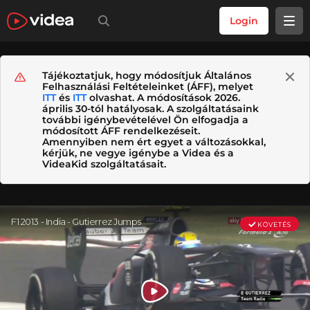
Login
Tájékoztatjuk, hogy módosítjuk Általános
Felhasználási Feltételeinket (ÁFF), melyet
ITT
és
ITT
olvashat. A módosítások 2026.
április 30-tól hatályosak. A szolgáltatásaink
további igénybevételével Ön elfogadja a
módosított ÁFF rendelkezéseit.
Amennyiben nem ért egyet a változásokkal,
kérjük, ne vegye igénybe a Videa és a
VideaKid szolgáltatásait.