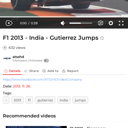
F1 2013 - India - Gutierrez Jumps
632 views
atsshd
0 followers |
Followed:
Details
Share
Add to
Report
https://www.facebook.com/ATSSHDVideoCompany
Date:
2013. 11. 26.
Tags:
-
2013
f1
gutierrez
india
jumps
Recommended videos