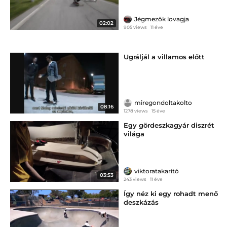
Jégmezők lovagja
02:02
905 views
11 éve
Ugráljál a villamos előtt
miregondoltakolto
08:16
1278 views
15 éve
Egy gördeszkagyár diszrét
világa
viktoratakarító
03:53
243 views
11 éve
Így néz ki egy rohadt menő
deszkázás