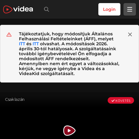
Login
Tájékoztatjuk, hogy módosítjuk Általános
Felhasználási Feltételeinket (ÁFF), melyet
ITT
és
ITT
olvashat. A módosítások 2026.
április 30-tól hatályosak. A szolgáltatásaink
további igénybevételével Ön elfogadja a
módosított ÁFF rendelkezéseit.
Amennyiben nem ért egyet a változásokkal,
kérjük, ne vegye igénybe a Videa és a
VideaKid szolgáltatásait.