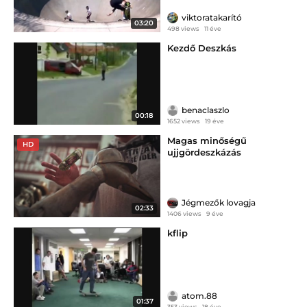
viktoratakarító
03:20
498 views
11 éve
Kezdő Deszkás
benaclaszlo
00:18
1652 views
19 éve
Magas minőségű
HD
ujjgördeszkázás
Jégmezők lovagja
02:33
1406 views
9 éve
kflip
atom.88
01:37
353 views
18 éve