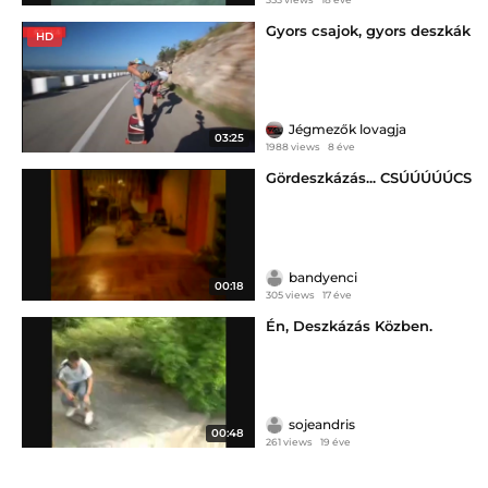
Gyors csajok, gyors deszkák
HD
Jégmezők lovagja
03:25
1988 views
8 éve
Gördeszkázás... CSÚÚÚÚÚCS
bandyenci
00:18
305 views
17 éve
Én, Deszkázás Közben.
sojeandris
00:48
261 views
19 éve