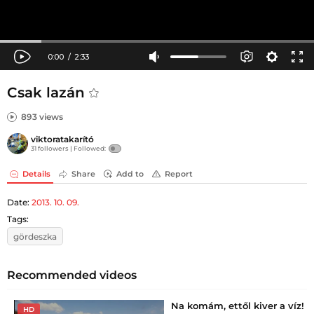
Csak lazán
893 views
viktoratakarító
31 followers |
Followed:
Details
Share
Add to
Report
Date:
2013. 10. 09.
Tags:
gördeszka
Recommended videos
Na komám, ettől kiver a víz!
HD