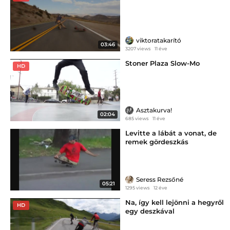
viktoratakarító
03:46
3207 views
11 éve
Stoner Plaza Slow-Mo
HD
Asztakurva!
02:04
685 views
11 éve
Levitte a lábát a vonat, de
remek gördeszkás
Seress Rezsőné
05:21
1295 views
12 éve
Na, így kell lejönni a hegyről
HD
egy deszkával