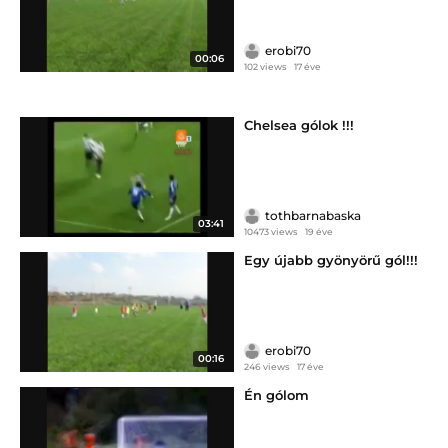
erobi70
00:06
102 views
17 éve
Chelsea gólok !!!
tothbarnabaska
03:41
10473 views
19 éve
Egy újabb gyönyörű gól!!!
erobi70
00:16
246 views
17 éve
Én gólom