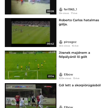
feri1965_1
00:26
134 views
17 éve
Roberto Carlos hatalmas
gólja.
pirosgoz
00:42
464 views
16 éve
Jiranek majdnem a
félpályáról lő gólt
Elbow
01:14
10134 views
13 éve
Gól lett a skorpiórúgásból
Elbow