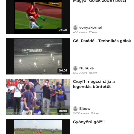
Magyar Gólok 2008 (I.rész)
vonyakornel
03:38
406 views
17 éve
Gól Parádé - Technikás gólok
Nünüke
04:01
1757 views
18 éve
Cruyff megcsinálja a
HD
legendás büntetőt
Elbow
00:18
31056 views
11 éve
Gyönyörű gól!!!!