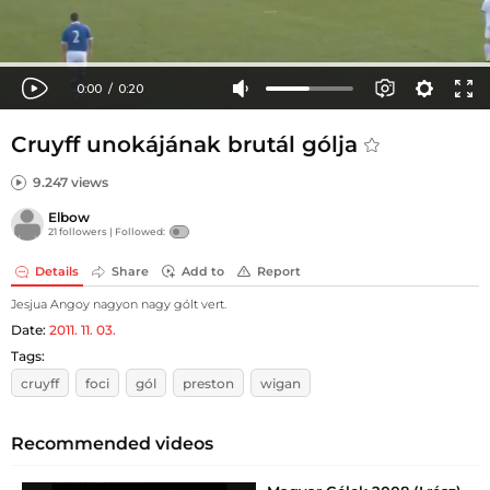
Cruyff unokájának brutál gólja
9.247 views
Elbow
21 followers |
Followed:
Details
Share
Add to
Report
Jesjua Angoy nagyon nagy gólt vert.
Date:
2011. 11. 03.
Tags:
cruyff
foci
gól
preston
wigan
Recommended videos