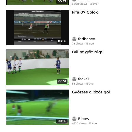
00:53
6898 views
13 éve
Fifa 07 Gólok
fodbence
03:56
78 views
16 éve
Bálint gólt rúg!
fecka1
00:51
58 views
15 éve
Győztes ollózós gól
Elbow
00:26
4320 views
15 éve