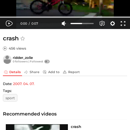
crash
456 views
ridder_zolie
0 followers |
Followed:
Details
Share
Add to
Report
Date:
2007. 04. 07.
Tags:
sport
Recommended videos
crash