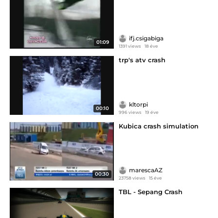
ifj.csigabiga
01:09
1391 views
18 éve
trp's atv crash
kltorpi
00:10
996 views
19 éve
Kubica crash simulation
marescaAZ
00:30
23758 views
15 éve
TBL - Sepang Crash