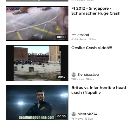
F1 2012 - Singapore -
Schumacher Huge Crash
atsshd
00:09
4268 views
13 éve
Öcsike Crash videó!!!
Sierráscsávó
01:47
1911 views
18 éve
Britos vs Inler horrible head
crash (Napoli v
blentok234
00:36
78 views
13 éve