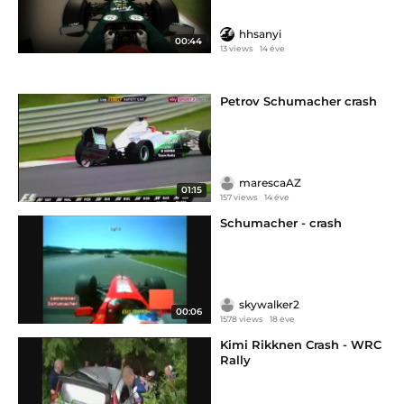
hhsanyi
00:44
13 views
14 éve
Petrov Schumacher crash
marescaAZ
01:15
157 views
14 éve
Schumacher - crash
skywalker2
00:06
1578 views
18 éve
Kimi Rikknen Crash - WRC
Rally