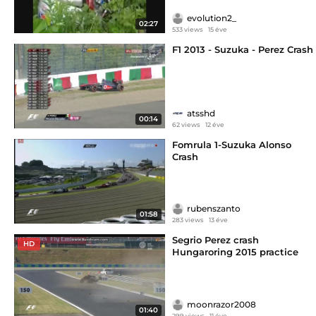
evolution2_
02:27
533 views
15 éve
F1 2013 - Suzuka - Perez Crash
atsshd
00:14
62 views
12 éve
Fomrula 1-Suzuka Alonso
Crash
rubenszanto
01:58
283 views
13 éve
Segrio Perez crash
HD
Hungaroring 2015 practice
moonrazor2008
01:40
299 views
11 éve