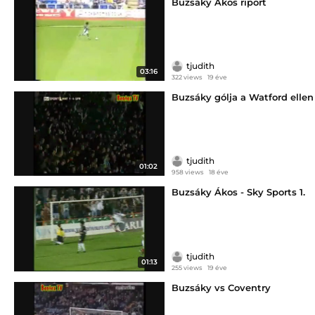
Buzsáky Ákos riport
tjudith
03:16
322 views
19 éve
Buzsáky gólja a Watford ellen
tjudith
01:02
958 views
18 éve
Buzsáky Ákos - Sky Sports 1.
tjudith
01:13
255 views
19 éve
Buzsáky vs Coventry