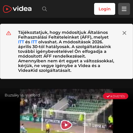
Login
Tájékoztatjuk, hogy módosítjuk Általános
Felhasználási Feltételeinket (ÁFF), melyet
ITT
és
ITT
olvashat. A módosítások 2026.
április 30-tól hatályosak. A szolgáltatásaink
további igénybevételével Ön elfogadja a
módosított ÁFF rendelkezéseit.
Amennyiben nem ért egyet a változásokkal,
kérjük, ne vegye igénybe a Videa és a
VideaKid szolgáltatásait.