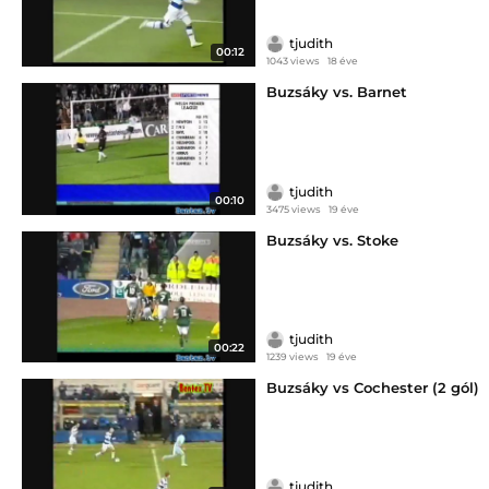
tjudith
00:12
1043 views
18 éve
Buzsáky vs. Barnet
tjudith
00:10
3475 views
19 éve
Buzsáky vs. Stoke
tjudith
00:22
1239 views
19 éve
Buzsáky vs Cochester (2 gól)
tjudith