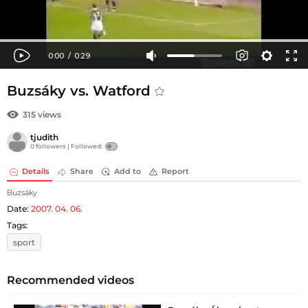
Buzsáky vs. Watford
315 views
tjudith
0 followers |
Followed:
Details
Share
Add to
Report
Buzsáky
Date:
2007. 04. 06.
Tags:
sport
Recommended videos