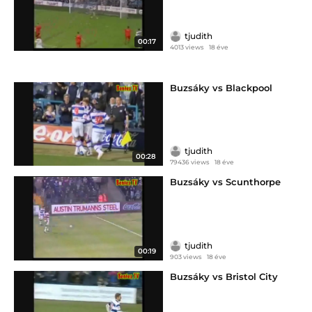
tjudith
00:17
4013 views
18 éve
Buzsáky vs Blackpool
tjudith
00:28
79436 views
18 éve
Buzsáky vs Scunthorpe
tjudith
00:19
903 views
18 éve
Buzsáky vs Bristol City