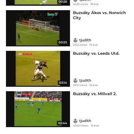
00:26
4432 views
18 éve
Buzsáky Ákos vs. Norwich
City
tjudith
00:23
2102 views
19 éve
Buzsáky vs. Leeds Utd.
tjudith
03:14
3912 views
19 éve
Buzsáky vs. Millvall 2.
tjudith
02:44
4340 views
19 éve