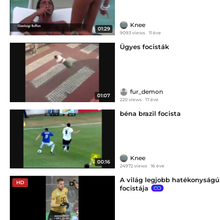
Knee
01:29
9093 views
11 éve
Ügyes focisták
fur_demon
01:07
220 views
17 éve
béna brazil focista
Knee
00:16
24972 views
16 éve
A világ legjobb hatékonyságú
HD
focistája