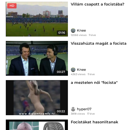
Villám csapott a focistába?
HD
Knee
01:16
12066 views
11 éve
Visszahúzta magát a focista
Knee
00:27
4363 views
11 éve
a meztelen női "focista"
hyper07
00:22
3818 views
17 éve
Focistákat hasonlítanak